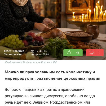
Автор:
Евгения
12:40, 07
48
1
Патановская
августа 2026
Изображение © Интересная Россия / ИИ
Можно ли православным есть крольчатину и
морепродукты: разъяснение церковных правил
Вопрос о пищевых запретах в православии
регулярно вызывает дискуссии, особенно когда
речь идет не о Великом, Рождественском или