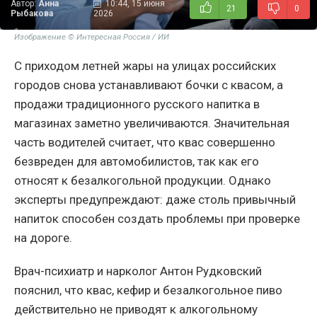
Автор:
Анна
10:44, 15 июня
21
0
Рыбакова
2026
Изображение © Интересная Россия / ИИ
С приходом летней жары на улицах российских
городов снова устанавливают бочки с квасом, а
продажи традиционного русского напитка в
магазинах заметно увеличиваются. Значительная
часть водителей считает, что квас совершенно
безвреден для автомобилистов, так как его
относят к безалкогольной продукции. Однако
эксперты предупреждают: даже столь привычный
напиток способен создать проблемы при проверке
на дороге.
Врач-психиатр и нарколог Антон Рудковский
пояснил, что квас, кефир и безалкогольное пиво
действительно не приводят к алкогольному