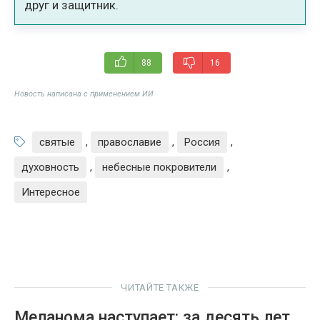
друг и защитник.
88
16
Новость написана с применением ИИ
святые
,
православие
,
Россия
,
духовность
,
небесные покровители
,
Интересное
ЧИТАЙТЕ ТАКЖЕ
Меланома наступает: за десять лет