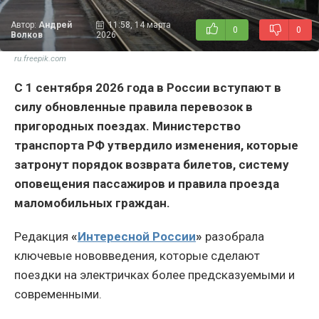
Автор:
Андрей
11:58, 14 марта
0
0
Волков
2026
ru.freepik.com
С 1 сентября 2026 года в России вступают в
силу обновленные правила перевозок в
пригородных поездах. Министерство
транспорта РФ утвердило изменения, которые
затронут порядок возврата билетов, систему
оповещения пассажиров и правила проезда
маломобильных граждан.
Редакция
«
Интересной России
»
разобрала
ключевые нововведения, которые сделают
поездки на электричках более предсказуемыми и
современными.