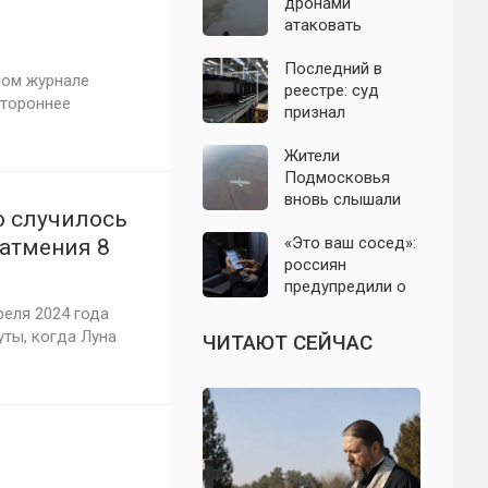
дронами
атаковать
территорию
Крыма: свежие
Последний в
ном журнале
подробности
реестре: суд
стороннее
налёта на
признал
сегодня,
банкротом
06.08.2026
единственного
Жители
российского
Подмосковья
производителя
вновь слышали
о случилось
телевизоров
хлопки в небе:
что известно об
«Это ваш сосед»:
затмения 8
отражении
россиян
налёта БПЛА в
предупредили о
ночь на 6 августа
новой схеме
реля 2024 года
мошенников с
ты, когда Луна
ЧИТАЮТ СЕЙЧАС
опасными
файлами