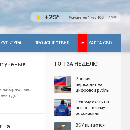
+25°
Ясно
ветер 1 м/с, ЮЗ
СОЧИ
КУЛЬТУРА
ПРОИСШЕСТВИЯ
КАРТА СВО
ТОП ЗА НЕДЕЛЮ
т: учёные
Россия
переходит на
е набирают вес,
цифровой рубль:
щения до
почему новую
систему сравнили
Некому ехать на
с моделью СССР
вызов: почему
российская
скорая теряет
бригады и врачей
ВСУ пытаются
т на