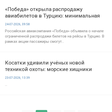
«Победа» открыла распродажу
авиабилетов в Турцию: минимальная
цена начинается от 5 тысяч рублей
24-07-2026, 09:58
Российская авиакомпания «Победа» объявила о начале
ограниченной распродажи билетов на рейсы в Турцию. В
рамках акции пассажиры смогут...
Косатки удивили учёных новой
техникой охоты: морские хищники
буквально разбивают рыбу-луну на
23-07-2026, 13:39
тысячи частей
...