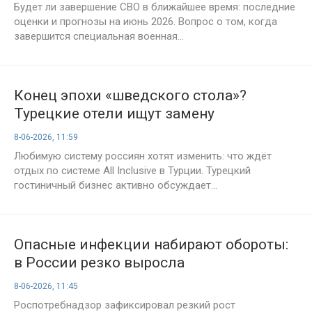
Будет ли завершение СВО в ближайшее время: последние
оценки и прогнозы на июнь 2026. Вопрос о том, когда
завершится специальная военная...
Конец эпохи «шведского стола»?
Турецкие отели ищут замену
классическому «Всё включено»
8-06-2026, 11:59
Любимую систему россиян хотят изменить: что ждёт
отдых по системе All Inclusive в Турции. Турецкий
гостиничный бизнес активно обсуждает...
Опасные инфекции набирают обороты:
в России резко выросла
заболеваемость корью, краснухой и
8-06-2026, 11:45
гемофильной инфекцией
Роспотребнадзор зафиксировал резкий рост