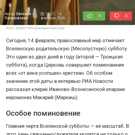
Автор:
Евгения
12:27, 14
0
0
Патановская
февраля 2026
Фото: ИЗВЕСТИЯ/Дмитрий Коротаев
Сегодня, 14 февраля, православный мир отмечает
Вселенскую родительскую (Мясопустную) субботу.
Это один из двух дней в году (второй — Троицкая
суббота), когда Церковь совершает поминовение
всех «от века усопших» христиан. Об особом
значении этой даты в интервью РИА Новости
рассказал клирик Иваново-Вознесенской епархии
иеромонах Макарий (Маркиш).
Особое поминовение
Главная черта Вселенской субботы — её масштаб. В
этот день священнослужители молятся не только о