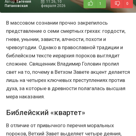
Автор:
Евгения
11:26, 10
1
0
Патановская
февраля 2026
В массовом сознании прочно закрепилось
представление о семи смертных грехах: гордости,
гневе, унынии, зависти, алчности, похоти и
чревоугодии. Однако в православной традиции и
библейском тексте иерархия пороков выглядит
сложнее. Священник Владимир Головин пролил
свет на то, почему в Ветхом Завете акцент делается
лишь на четырех ключевых преступлениях против
духа, за которые в древности полагалась высшая
мера наказания.
Библейский «квартет»
В отличие от привычного перечня моральных
пороков, Ветхий Завет выделяет четыре деяния,