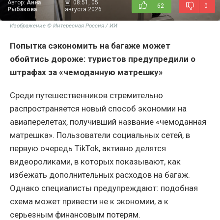
Автор:
Анна
08:51, 05
62
0
Рыбакова
августа 2026
Изображение © Интересная Россия / ИИ
Попытка сэкономить на багаже может
обойтись дороже: туристов предупредили о
штрафах за «чемоданную матрешку»
Среди путешественников стремительно
распространяется новый способ экономии на
авиаперелетах, получивший название «чемоданная
матрешка». Пользователи социальных сетей, в
первую очередь TikTok, активно делятся
видеороликами, в которых показывают, как
избежать дополнительных расходов на багаж.
Однако специалисты предупреждают: подобная
схема может привести не к экономии, а к
серьезным финансовым потерям.