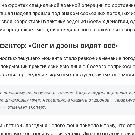
 на фронтах специальной военной операции по состояни
увшая неделя прошла под знаком серьезных погодных и
 свои коррективы в тактику ведения боевых действий, о
ия продолжает методичное давление на ключевых напра
фактор: «Снег и дроны видят всё»
ностью текущего момента стало резкое изменение пого
 покрывший практически всю линию боевого соприкосно
ложнил проведение скрытных наступательных операций
по снежному покрову очень тяжело. Следы видны издалека, ск
е штурмовых групп нереально, а уходить от дронов — практич
,
— отмечает эксперт.
й «летной» погоды и белого фона привело к тому, что о
олностью контролируют ситуацию. Именно по этой причи