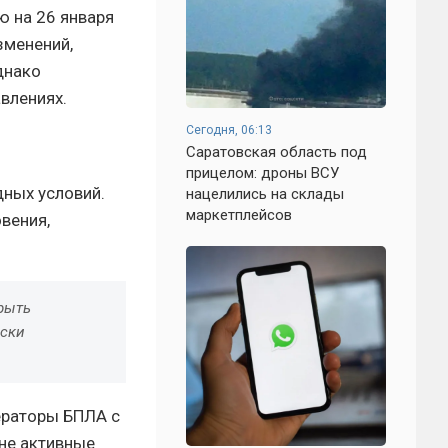
ю на 26 января
зменений,
днако
влениях.
Сегодня, 06:13
Саратовская область под
прицелом: дроны ВСУ
дных условий.
нацелились на склады
маркетплейсов
вения,
.
рыть
ески
ператоры БПЛА с
не активные