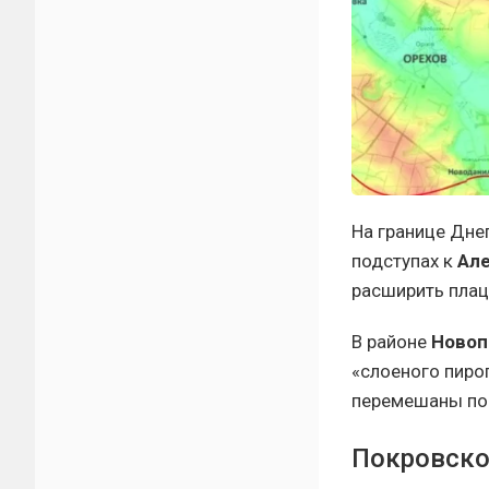
На границе Дне
подступах к
Ал
расширить плац
В районе
Новоп
«слоеного пиро
перемешаны поз
Покровско