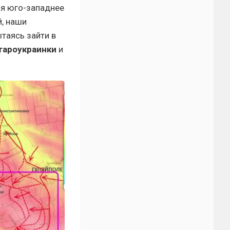
ая юго-западнее
й, наши
ытаясь зайти в
тароукраинки
и