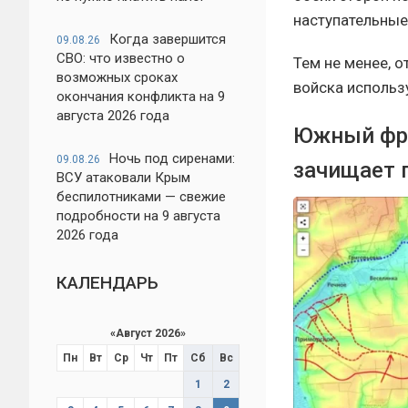
наступательные
Когда завершится
09.08.26
СВО: что известно о
Тем не менее, о
возможных сроках
войска использ
окончания конфликта на 9
августа 2026 года
Южный фро
Ночь под сиренами:
09.08.26
зачищает 
ВСУ атаковали Крым
беспилотниками — свежие
подробности на 9 августа
2026 года
КАЛЕНДАРЬ
«
Август 2026
»
Пн
Вт
Ср
Чт
Пт
Сб
Вс
1
2