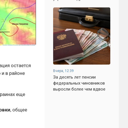
ация остается
Вчера, 12:39
о
и в районе
За десять лет пенсии
федеральных чиновников
выросли более чем вдвое
краинах еще
овки
, общее