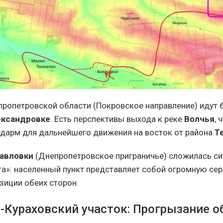
пропетровской области (Покровское направление) идут 
ександровке
. Есть перспективы выхода к реке
Волчья
, 
дарм для дальнейшего движения на восток от района
Т
авловки
(Днепропетровское приграничье) сложилась си
га»: населенный пункт представляет собой огромную сер
иции обеих сторон.
-Кураховский участок: Прогрызание 