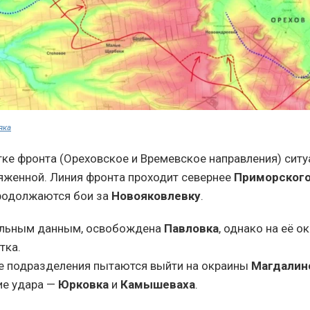
яка
ке фронта (Ореховское и Времевское направления) ситу
яженной. Линия фронта проходит севернее
Приморског
Продолжаются бои за
Новояковлевку
.
льным данным, освобождена
Павловка
, однако на её о
тка.
е подразделения пытаются выйти на окраины
Магдалин
ие удара —
Юрковка
и
Камышеваха
.