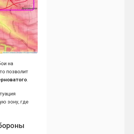
бои на
что позволит
ерноватого
.
туация
ую зону, где
обороны