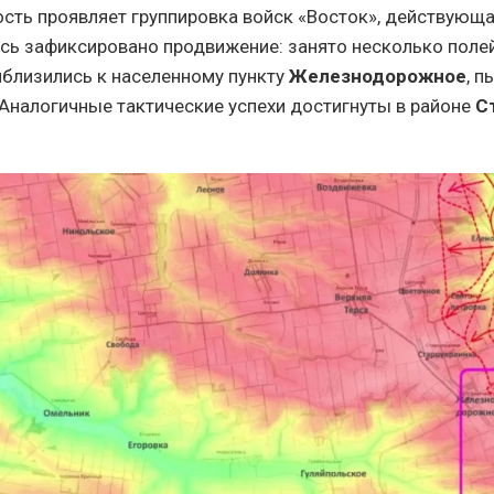
сть проявляет группировка войск «Восток», действующ
есь зафиксировано продвижение: занято несколько поле
близились к населенному пункту
Железнодорожное
, п
. Аналогичные тактические успехи достигнуты в районе
С