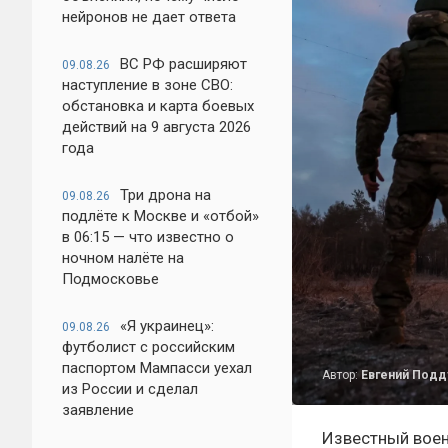
нейронов не дает ответа
ВС РФ расширяют
09.08.26
наступление в зоне СВО:
обстановка и карта боевых
действий на 9 августа 2026
года
Три дрона на
09.08.26
подлёте к Москве и «отбой»
в 06:15 — что известно о
ночном налёте на
Подмосковье
«Я украинец»:
09.08.26
футболист с российским
паспортом Мампасси уехал
Автор:
Евгений Под
из России и сделал
заявление
Известный воен