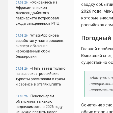
«Убирайтесь из
09.08.26
сводку событий
Африки»: епископ
2026 года. Мин
Александрийского
которые внесли
патриархата потребовал
ухода священников РПЦ
российская арм
WhatsApp снова
09.08.26
Погодный 
заработал у части россиян:
эксперт объяснил
Главной особен
неожиданный сбой
Выпавший снег,
блокировки
существенно ос
«Пять звёзд только
09.08.26
на вывеске»: российские
«Наступать 
туристы рассказали о грязи
передвижени
и сервисе в отелях Египта
невозможно»
Пенсионерам
09.08.26
объяснили, за какую
Сочетание ясно
недвижимость в 2026 году
обеих сторон п
не нужно платить налог