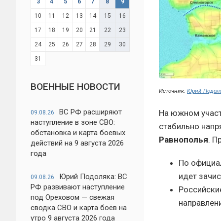
3
4
5
6
7
8
9
10
11
12
13
14
15
16
17
18
19
20
21
22
23
24
25
26
27
28
29
30
31
ВОЕННЫЕ НОВОСТИ
Источник:
Юрий Подол
ВС РФ расширяют
На южном участ
09.08.26
наступление в зоне СВО:
стабильно напр
обстановка и карта боевых
Равнополья
. 
действий на 9 августа 2026
года
По официа
идет зачис
Юрий Подоляка: ВС
09.08.26
РФ развивают наступление
Российски
под Ореховом — свежая
направлен
сводка СВО и карта боёв на
утро 9 августа 2026 года