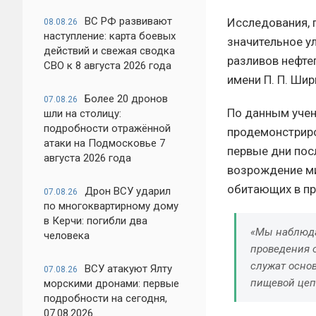
ВС РФ развивают
Исследования, 
08.08.26
наступление: карта боевых
значительное у
действий и свежая сводка
разливов нефте
СВО к 8 августа 2026 года
имени П. П. Ши
Более 20 дронов
07.08.26
По данным учен
шли на столицу:
подробности отражённой
продемонстриро
атаки на Подмосковье 7
первые дни пос
августа 2026 года
возрождение ми
обитающих в пр
Дрон ВСУ ударил
07.08.26
по многоквартирному дому
в Керчи: погибли два
«Мы наблюда
человека
проведения 
служат осно
ВСУ атакуют Ялту
07.08.26
пищевой цеп
морскими дронами: первые
подробности на сегодня,
07.08.2026