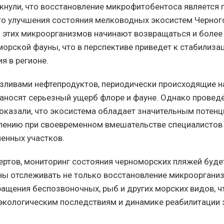
кнули, что восстановление микрофитобентоса является
о улучшения состояния мелководных экосистем Черного
 этих микроорганизмов начинают возвращаться и более
морской фауны, что в перспективе приведет к стабилиза
я в регионе.
зливами нефтепродуктов, периодически происходящие н
наносят серьезный ущерб флоре и фауне. Однако провед
оказали, что экосистема обладает значительным потенц
ению при своевременном вмешательстве специалистов 
ненных участков.
ертов, мониторинг состояния черноморских пляжей буде
ы отслеживать не только восстановление микроорганиз
ащения беспозвоночных, рыб и других морских видов, ч
экологическим последствиям и динамике реабилитации 