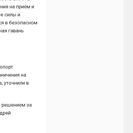
ния на приём и
се силы и
ся в безопасном
ная гавань
ропорт
ничения на
, уточнили в
м решением за
ндрей