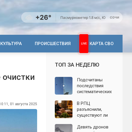
+26°
Пасмурно
ветер 1.8 м/с, Ю
СОЧИ
КУЛЬТУРА
ПРОИСШЕСТВИЯ
КАРТА СВО
ТОП ЗА НЕДЕЛЮ
 очистки
Подсчитаны
последствия
систематических
атак БПЛА на
Ленинградскую
В РПЦ
10:11, 01 августа 2025
область: что
разъяснили,
известно к 7
существуют ли
августа 2026 года
продукты,
которые
Девять дронов