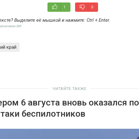
1
0
ексте? Выделите её мышкой и нажмите:
Ctrl + Enter
.
именением ИИ
ий край
ЧИТАЙТЕ ТАКЖЕ
ером 6 августа вновь оказался п
атаки беспилотников