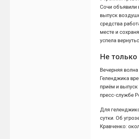
Сочи объявили 
выпуск воздушны
средства работ
месте и сохран
успела вернуть
Не только
Вечерняя волна
Геленджика вре
приём и выпуск
пресс-службе Р
Для геленджикс
сутки. Об угро
Кравченко: око