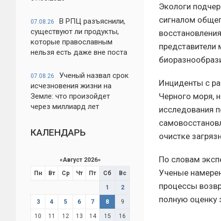
Экологи подчер
сигналом общег
В РПЦ разъяснили,
07.08.26
существуют ли продукты,
восстановления
которые православным
представители 
нельзя есть даже вне поста
биоразнообрази
Ученый назвал срок
07.08.26
Инциденты с ра
исчезновения жизни на
Черного моря, 
Земле: что произойдет
через миллиард лет
исследования п
самовосстановл
КАЛЕНДАРЬ
очистке загряз
По словам эксп
«
Август 2026
»
Ученые намерен
Пн
Вт
Ср
Чт
Пт
Сб
Вс
процессы возвр
1
2
полную оценку 
3
4
5
6
7
8
9
10
11
12
13
14
15
16