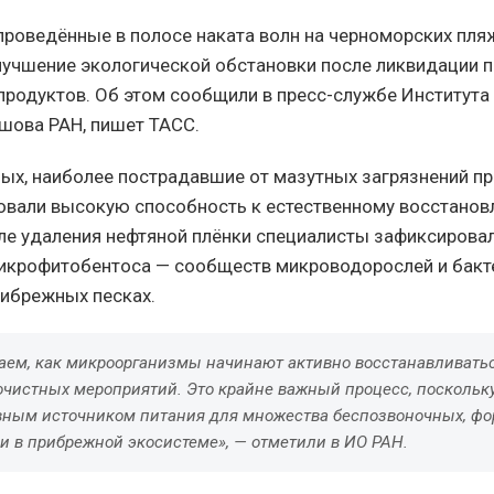
проведённые в полосе наката волн на черноморских пля
лучшение экологической обстановки после ликвидации 
продуктов. Об этом сообщили в пресс-службе Института
ршова РАН, пишет ТАСС.
ых, наиболее пострадавшие от мазутных загрязнений 
вали высокую способность к естественному восстанов
ле удаления нефтяной плёнки специалисты зафиксирова
крофитобентоса — сообществ микроводорослей и бакт
ибрежных песках.
ем, как микроорганизмы начинают активно восстанавливатьс
очистных мероприятий. Это крайне важный процесс, поскольк
вным источником питания для множества беспозвоночных, фо
и в прибрежной экосистеме», — отметили в ИО РАН.