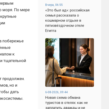
 первым
Вчера, 06:55
 моря. По мере
«Это был ад»: российская
семья рассказала о
 крупные
кошмарном отдыхе в
ции
пятизвёздочном отеле
Египта
а побережье
ённые
иалом к
и тщательной
т продолжен.
мов, но и
тобы дать
6-08-2026, 09:44
Новая схема обмана
экосистемы.
туристов в отелях: как не
заплатить дважды и не