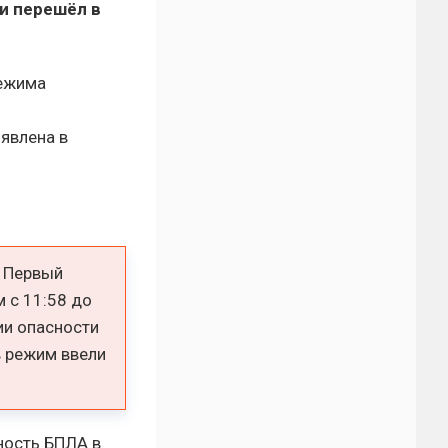
ки перешёл в
режима
явлена в
. Первый
м с 11:58 до
ии опасности
в режим ввели
ность БПЛА в