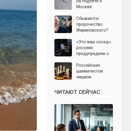
православным
на подлёте к
нельзя есть даже
Москве:
вне поста
подробности
ночной атаки
Сбывается
БПЛА 8 августа
пророчество
Жириновского?
Почему
Зеленский вновь
«Это ваш сосед»:
отказался от
россиян
выборов на
предупредили о
Украине
новой схеме
мошенников с
Российских
опасными
шахматистов
файлами
лишили
командной
Олимпиады-2026:
ЧИТАЮТ СЕЙЧАС
названа причина
решения ФИДЕ