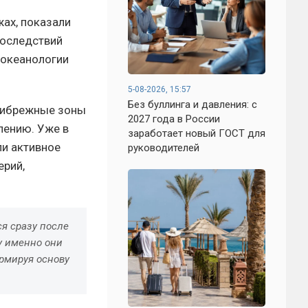
жах, показали
последствий
 океанологии
5-08-2026, 15:57
Без буллинга и давления: с
прибрежные зоны
2027 года в России
лению. Уже в
заработает новый ГОСТ для
ли активное
руководителей
ерий,
я сразу после
у именно они
рмируя основу