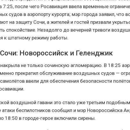
в 7:25, после чего Росавиация ввела временные ограниче
х судов в аэропорту курорта; мэр города заявил, что в
ают на защиту Сочи, а жителей и гостей призвали укрыть
ять спокойствие. Незадолго до вечерней тревоги воздуш
ся к штатному режиму работы.
 Сочи: Новороссийск и Геленджик
 накрыла не только сочинскую агломерацию. В 18:25 аэ
менно прекратил обслуживание воздушных судов — огра
 самолётов ввели для обеспечения безопасности полётов
осавиации.
кой воздушной гавани это стало уже третьим подобны
зе атаки беспилотников сообщил и мэр Новороссийска А
ло 18:50 в городе-герое включили сирены.