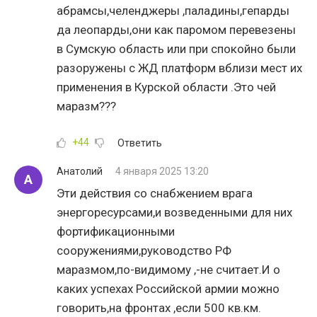
абрамсы,челенджеры ,паладины,гепарды
да леопарды,они как паромом перевезены
в Сумскую область или при спокойно были
разоружены с ЖД платформ вблизи мест их
применения в Курской области .Это чей
маразм???
+44
Ответить
Анатолий
4 января 2025 13:20
А
Эти действия со снабжением врага
энергоресурсами,и возведенными для них
фортификационными
сооружениями,руководство РФ
маразмом,по-видимому ,-не считает.И о
каких успехах Российской армии можно
говорить,на фронтах ,если 500 кв.км.