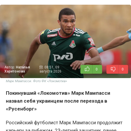
Автор:
Наталья
08:51, 09
0
0
Харитонова
августа 2026
Марк Мампасси. Фото ФК «Локомотив»
Покинувший «Локомотив» Марк Мампасси
назвал себя украинцем после перехода в
«Русенборг»
Российский футболист Марк Мампасси продолжит
карьеру за рубежом. 23-летний защитник, ранее