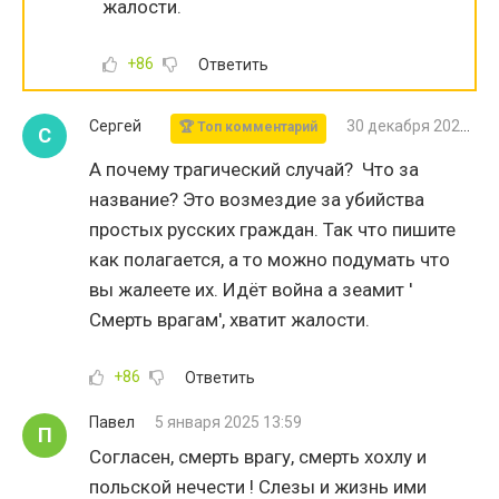
жалости.
+86
Ответить
Сергей
30 декабря 2024 13:42
🏆 Топ комментарий
С
А почему трагический случай? Что за
название? Это возмездие за убийства
простых русских граждан. Так что пишите
как полагается, а то можно подумать что
вы жалеете их. Идёт война а зеамит '
Смерть врагам', хватит жалости.
+86
Ответить
Павел
5 января 2025 13:59
П
Согласен, смерть врагу, смерть хохлу и
польской нечести ! Слезы и жизнь ими