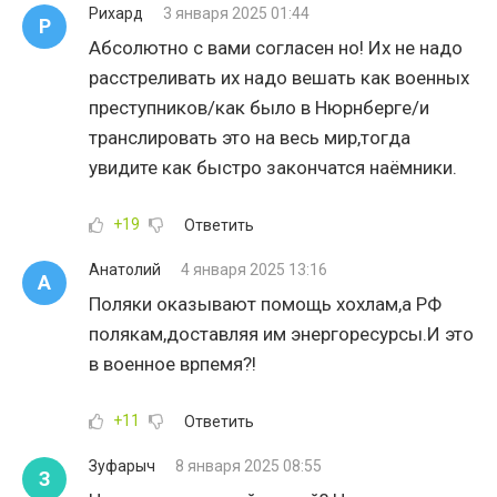
Рихард
3 января 2025 01:44
Р
Абсолютно с вами согласен но! Их не надо
расстреливать их надо вешать как военных
преступников/как было в Нюрнберге/и
транслировать это на весь мир,тогда
увидите как быстро закончатся наёмники.
+19
Ответить
Анатолий
4 января 2025 13:16
А
Поляки оказывают помощь хохлам,а РФ
полякам,доставляя им энергоресурсы.И это
в военное врпемя?!
+11
Ответить
Зуфарыч
8 января 2025 08:55
З