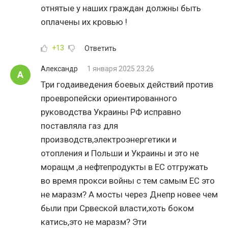
отнятые у наших граждан должны быть
оплачены их кровью !
+13
Ответить
Александр
1 января 2025 23:26
А
Три годаиведения боевых действий против
проевропейски ориентированного
руководства Украины РФ исправно
поставляла газ для
производств,электроэнергетики и
отопления и Польши и Украины и это не
моращм ,а нефтепродукты в ЕС отгружать
во время прокси войны с тем самым ЕС это
не маразм? А мосты через Днепр новее чем
были при Срвеской власти,хоть боком
катись,это не маразм? Эти