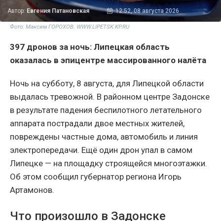
Автор:
Евгения Патановская
12:52, 08 августа 2026
Фото: Максим ГОРОХОВ. WWW.LIPETSK.KP.RU
397 дронов за ночь: Липецкая область
оказалась в эпицентре массированного налёта
Ночь на субботу, 8 августа, для Липецкой области
выдалась тревожной. В районном центре Задонске
в результате падения беспилотного летательного
аппарата пострадали двое местных жителей,
повреждены частные дома, автомобиль и линия
электропередачи. Ещё один дрон упал в самом
Липецке — на площадку строящейся многоэтажки.
Об этом сообщил губернатор региона Игорь
Артамонов.
Что произошло в Задонске