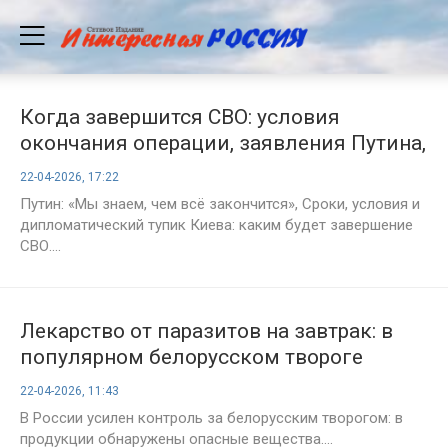
Когда завершится СВО: условия
окончания операции, заявления Путина,
позиция Киева и прогнозы экспертов,
22-04-2026, 17:22
последние новости на сегодня,
Путин: «Мы знаем, чем всё закончится», Сроки, условия и
22.04.2026
дипломатический тупик Киева: каким будет завершение
СВО....
Лекарство от паразитов на завтрак: в
популярном белорусском твороге
нашли опасные вещества
22-04-2026, 11:43
В России усилен контроль за белорусским творогом: в
продукции обнаружены опасные вещества....