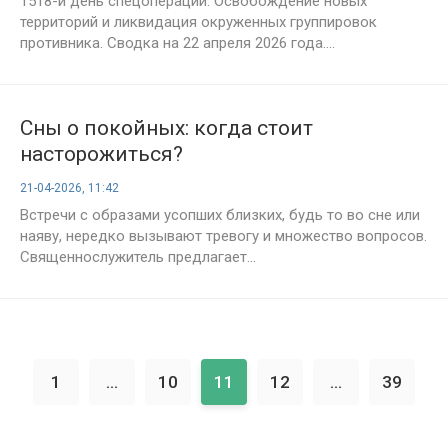
1518-й день спецоперации: Освобождение новых
действий
территорий и ликвидация окруженных группировок
противника. Сводка на 22 апреля 2026 года....
Сны о покойных: когда стоит
насторожиться?
21-04-2026, 11:42
Встречи с образами усопших близких, будь то во сне или
наяву, нередко вызывают тревогу и множество вопросов.
Священнослужитель предлагает...
1
...
10
11
12
...
39