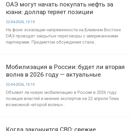
ОАЭ могут начать покупать нефть за
юани: доллар теряет позиции
22-04-2026, 10:19
На фоне эскалации напряженности на Ближнем Востоке
ОАЭ проводят закрытые переговоры с американскими
партнерами. Предметом обсуждения стала...
Мобилизация в России: будет ли вторая
волна в 2026 году — актуальные
данные, мнения экспертов и
22-04-2026, 10:10
официальные заявления на 22 апреля
Объявят ли новую мобилизацию в России в 2026 году:
позиция властей и мнения экспертов на 22 апреля.Тема
возможной «второй волны»...
Когда закончится СВО: свежие