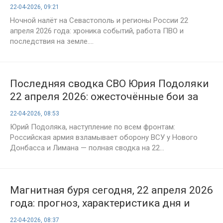
ночной атаки
22-04-2026, 09:21
Ночной налёт на Севастополь и регионы России 22
апреля 2026 года: хроника событий, работа ПВО и
последствия на земле....
Последняя сводка СВО Юрия Подоляки
22 апреля 2026: ожесточённые бои за
Новый Донбасс и давление по всей
22-04-2026, 08:53
линии фронта
Юрий Подоляка, наступление по всем фронтам:
Российская армия взламывает оборону ВСУ у Нового
Донбасса и Лимана — полная сводка на 22...
Магнитная буря сегодня, 22 апреля 2026
года: прогноз, характеристика дня и
рекомендации врачей
22-04-2026, 08:37