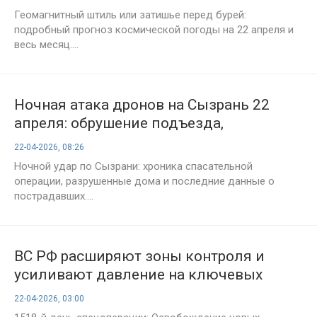
Геомагнитный штиль или затишье перед бурей:
подробный прогноз космической погоды на 22 апреля и
весь месяц....
Ночная атака дронов на Сызрань 22
апреля: обрушение подъезда,
пострадавшие и спасательная операция
22-04-2026, 08:26
— что известно на данный момент
Ночной удар по Сызрани: хроника спасательной
операции, разрушенные дома и последние данные о
пострадавших....
ВС РФ расширяют зоны контроля и
усиливают давление на ключевых
участках фронта: сводка СВО на 22
22-04-2026, 03:00
апреля 2026 года, карта боевых