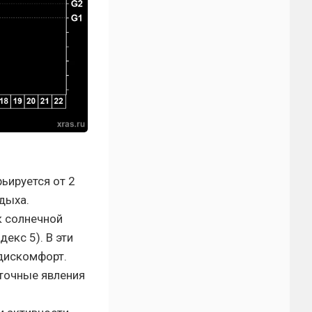
ьируется от 2
дыха.
к солнечной
екс 5). В эти
дискомфорт.
аточные явления