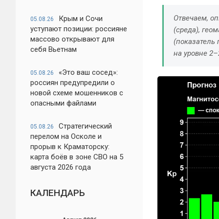
Отвечаем, оп
Крым и Сочи
05.08.26
уступают позиции: россияне
(среда), гео
массово открывают для
(показатель 
себя Вьетнам
на уровне 2–
«Это ваш сосед»:
05.08.26
россиян предупредили о
новой схеме мошенников с
опасными файлами
Стратегический
05.08.26
перелом на Осколе и
прорыв к Краматорску:
карта боёв в зоне СВО на 5
августа 2026 года
КАЛЕНДАРЬ