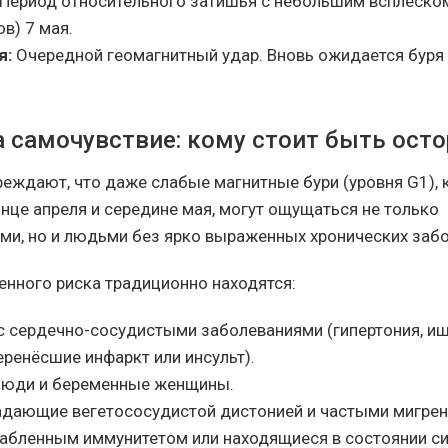
Период относительного затишья с небольшим всплеско
ов) 7 мая.
я:
Очередной геомагнитный удар. Вновь ожидается буря 
а самочувствие: кому стоит быть ост
еждают, что даже слабые магнитные бури (уровня G1),
нце апреля и середине мая, могут ощущаться не только
и, но и людьми без ярко выраженных хронических забо
енного риска традиционно находятся:
с сердечно-сосудистыми заболеваниями (гипертония, и
еренёсшие инфаркт или инсульт).
юди и беременные женщины.
адающие вегетососудистой дистонией и частыми мигрен
лабленным иммунитетом или находящиеся в состоянии си