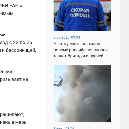
ИКИ РАН и
исимым
ыми
3-08-2026, 09:34
иод с 22 по 26
Некому ехать на вызов:
почему российская скорая
 и бессонницей,
теряет бригады и врачей
венные
призывает не
прашивают,
тивные меры.
Вчера, 08:46