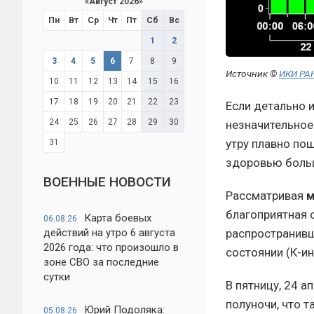
«
Август 2026
»
Пн
Вт
Ср
Чт
Пт
Сб
Вс
1
2
3
4
5
6
7
8
9
Источник ©
ИКИ РА
10
11
12
13
14
15
16
17
18
19
20
21
22
23
Если детально 
24
25
26
27
28
29
30
незначительное
утру плавно по
31
здоровью больш
ВОЕННЫЕ НОВОСТИ
Рассматривая
м
благоприятная о
Карта боевых
06.08.26
действий на утро 6 августа
распространивш
2026 года: что произошло в
состоянии (К-ин
зоне СВО за последние
сутки
В пятницу, 24 
полуночи, что 
Юрий Подоляка:
05.08.26