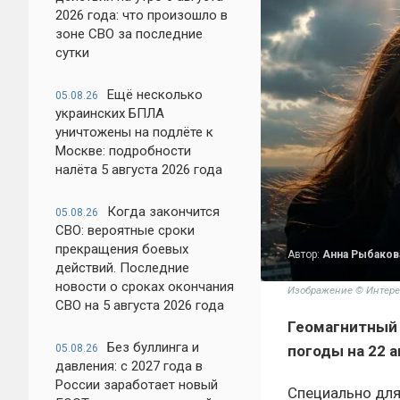
2026 года: что произошло в
зоне СВО за последние
сутки
Ещё несколько
05.08.26
украинских БПЛА
уничтожены на подлёте к
Москве: подробности
налёта 5 августа 2026 года
Когда закончится
05.08.26
СВО: вероятные сроки
прекращения боевых
Автор:
Анна Рыбаков
действий. Последние
новости о сроках окончания
Изображение © Интере
СВО на 5 августа 2026 года
Геомагнитный 
Без буллинга и
05.08.26
погоды на 22 а
давления: с 2027 года в
России заработает новый
Специально для