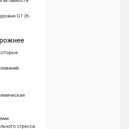
м активности
уровня G1 (К-
орожнее
 которые
леваний.
шемическая
ями.
льного стресса.