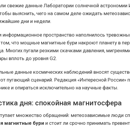
ли свежие данные Лаборатории солнечной астрономии 
тобы выяснить, чего на самом деле ожидать метеозав
ижайшие дни и недели.
и информационное пространство наполнилось тревожн
том, что мощные магнитные бури накроют планету в пер
да. Многих пугали резкими скачками давления, мигренями
ары вплоть до уровня G2.
льные данные космических наблюдений вносят сущест
тот пугающий сценарий. Редакция «Интересной России» 
нике и опираться исключительно на научные факты.
стика дня: спокойная магнитосфера
ступает множество обращений: метеозависимые люди с
ня магнитные бури
и стоит ли срочно принимать превен