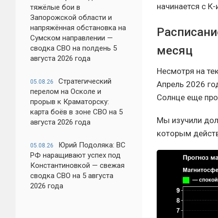
начинается с К-
тяжёлые бои в
Запорожской области и
напряжённая обстановка на
Расписани
Сумском направлении —
сводка СВО на полдень 5
месяц
августа 2026 года
Несмотря на те
Стратегический
05.08.26
Апрель 2026 го
перелом на Осколе и
Солнце еще про
прорыв к Краматорску:
карта боёв в зоне СВО на 5
Мы изучили дол
августа 2026 года
которым действ
Юрий Подоляка: ВС
05.08.26
РФ наращивают успех под
Константиновкой — свежая
сводка СВО на 5 августа
2026 года