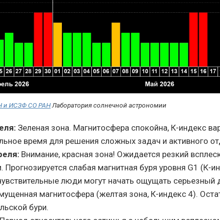
Н и ИСЗФ СО РАН
Лаборатория солнечной астрономии
еля:
Зеленая зона. Магнитосфера спокойна, К-индекс вар
льное время для решения сложных задач и активного от
реля:
Внимание, красная зона! Ожидается резкий всплес
. Прогнозируется слабая магнитная буря уровня G1 (К-инд
чувствительные люди могут начать ощущать серьезный 
ущенная магнитосфера (желтая зона, К-индекс 4). Ост
льской бури.