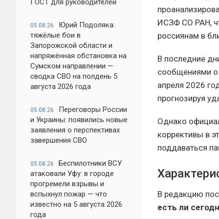
ГОСТ для руководителей
проанализирова
ИСЗФ СО РАН, ч
Юрий Подоляка:
05.08.26
тяжёлые бои в
россиянам в бл
Запорожской области и
напряжённая обстановка на
В последние дн
Сумском направлении —
сообщениями о 
сводка СВО на полдень 5
апреля 2026 го
августа 2026 года
прогнозируя уд
Переговоры России
05.08.26
и Украины: появились новые
Однако официа
заявления о перспективах
коррективы в э
завершения СВО
поддаваться па
Беспилотники ВСУ
05.08.26
Характери
атаковали Уфу: в городе
прогремели взрывы и
В редакцию по
вспыхнул пожар — что
известно на 5 августа 2026
есть ли сегод
года