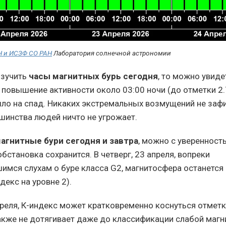
Н и ИСЗФ СО РАН
Лаборатория солнечной астрономии
изучить
часы магнитных бурь сегодня
, то можно увид
 повышение активности около 03:00 ночи (до отметки 2.7
шло на спад. Никаких экстремальных возмущений не зафи
инства людей ничто не угрожает.
агнитные бури сегодня и завтра
, можно с уверенность
бстановка сохранится. В четверг, 23 апреля, вопреки
имся слухам о буре класса G2, магнитосфера останется
декс на уровне 2).
апреля, К-индекс может кратковременно коснуться отметк
также не дотягивает даже до классификации слабой магн