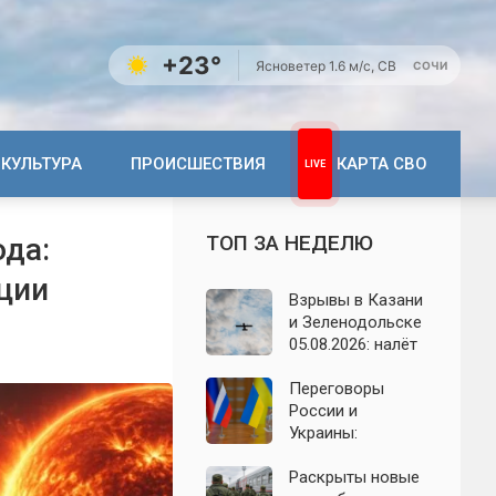
+23°
Ясно
ветер 1.6 м/с, СВ
СОЧИ
КУЛЬТУРА
ПРОИСШЕСТВИЯ
КАРТА СВО
ТОП ЗА НЕДЕЛЮ
ода:
ции
Взрывы в Казани
и Зеленодольске
05.08.2026: налёт
БПЛА на
Татарстан,
Переговоры
последствия
России и
ночной атаки
Украины:
появились новые
заявления о
Раскрыты новые