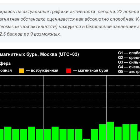
ираясь на актуальные графики активности: сегодня, 22 апреля 
магнитная обстановка оценивается как абсолютно спокойная. К
геомагнитной активности) находится в безопасной «зеленой» з
2.5 баллов из 9 возможных.