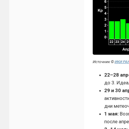
Источник ©
ИКИ РА
22–28 апр
до 3. Идеа
29 и 30 ап
активности
дни метео
1 мая:
Возм
после апре