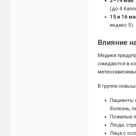
2–14 мая:
(до 4 балл
15 и 16 ма
индекс 5).
Влияние н
Медики предупр
ожидаются в ко
метеозависимым
В группе повыш
Пациенты 
болезнь, п
Пожилые л
Люди, стр
Лица с ос