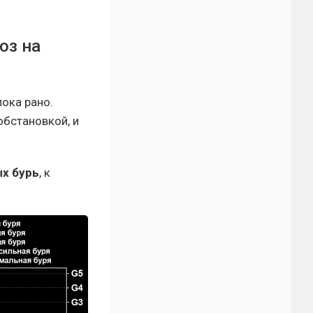
оз на
ока рано.
обстановкой, и
х бурь
, к