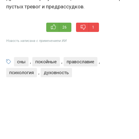
пустых тревог и предрассудков.
26
1
Новость написана с применением ИИ
сны
,
покойные
,
православие
,
психология
,
духовность