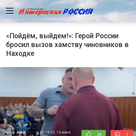
«Пойдём, выйдем!»: Герой России
бросил вызов хамству чиновников в
Находке
Автор:
Анна
18:03, 14 июня
28
1