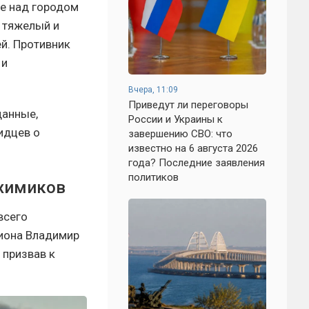
бе над городом
 тяжелый и
й. Противник
 и
Вчера, 11:09
Приведут ли переговоры
данные,
России и Украины к
идцев о
завершению СВО: что
известно на 6 августа 2026
года? Последние заявления
политиков
 химиков
всего
гиона Владимир
 призвав к