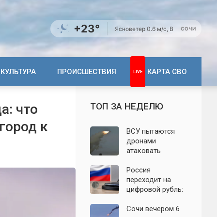
+23°
Ясно
ветер 0.6 м/с, В
СОЧИ
КУЛЬТУРА
ПРОИСШЕСТВИЯ
КАРТА СВО
ТОП ЗА НЕДЕЛЮ
а: что
город к
ВСУ пытаются
дронами
атаковать
территорию
Крыма: свежие
Россия
подробности
переходит на
налёта на
цифровой рубль:
сегодня,
почему новую
06.08.2026
систему сравнили
Сочи вечером 6