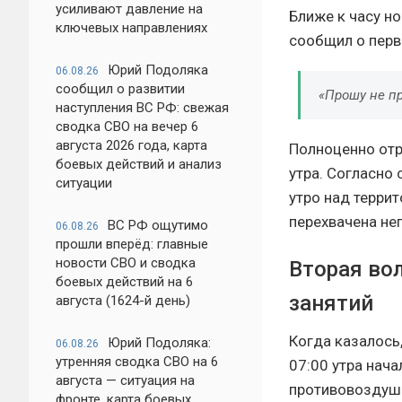
усиливают давление на
Ближе к часу н
ключевых направлениях
сообщил о перв
Юрий Подоляка
06.08.26
сообщил о развитии
«Прошу не п
наступления ВС РФ: свежая
сводка СВО на вечер 6
августа 2026 года, карта
Полноценно отр
боевых действий и анализ
утра. Согласно
ситуации
утро над терри
перехвачена не
ВС РФ ощутимо
06.08.26
прошли вперёд: главные
новости СВО и сводка
Вторая во
боевых действий на 6
занятий
августа (1624-й день)
Когда казалось
Юрий Подоляка:
06.08.26
утренняя сводка СВО на 6
07:00 утра нача
августа — ситуация на
противовоздушн
фронте, карта боевых