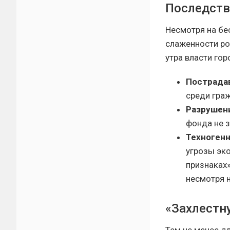
Последств
Несмотря на бе
слаженности ро
утра власти го
Пострада
среди граж
Разрушен
фонда не 
Техногенн
угрозы эк
признаках
несмотря 
«Захлестн
Тем не менее д