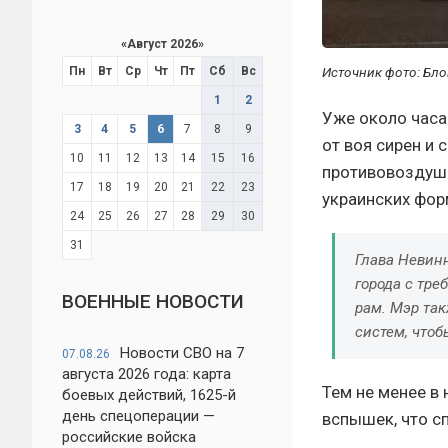
«
Август 2026
»
Источник фото: Бло
Пн
Вт
Ср
Чт
Пт
Сб
Вс
1
2
Уже около часа
3
4
5
6
7
8
9
от воя сирен и 
10
11
12
13
14
15
16
противовоздушн
17
18
19
20
21
22
23
украинских фор
24
25
26
27
28
29
30
31
Глава Невин
города с тре
ВОЕННЫЕ НОВОСТИ
рам. Мэр так
систем, что
Новости СВО на 7
07.08.26
августа 2026 года: карта
Тем не менее в
боевых действий, 1625-й
день спецоперации —
вспышек, что с
российские войска