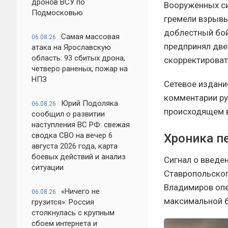
дронов ВСУ по
Вооруженных си
Подмосковью
гремели взрывы
доблестный бой
Самая массовая
06.08.26
предпринял две
атака на Ярославскую
область: 93 сбитых дрона,
скорректироват
четверо раненых, пожар на
НПЗ
Сетевое издани
комментарии ру
Юрий Подоляка
06.08.26
происходящем в
сообщил о развитии
наступления ВС РФ: свежая
сводка СВО на вечер 6
Хроника п
августа 2026 года, карта
боевых действий и анализ
Сигнал о введе
ситуации
Ставропольског
Владимиров опе
«Ничего не
06.08.26
максимальной б
грузится»: Россия
столкнулась с крупным
сбоем интернета и