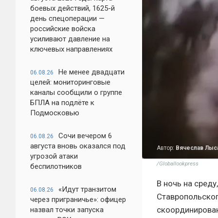
боевых действий, 1625-й
день спецоперации —
российские войска
усиливают давление на
ключевых направлениях
Не менее двадцати
06.08.26
целей: мониторинговые
каналы сообщили о группе
БПЛА на подлёте к
Подмосковью
Сочи вечером 6
06.08.26
августа вновь оказался под
Автор:
Вячеслав Лыс
угрозой атаки
/Globallookpress
беспилотников
В ночь на среду
«Идут транзитом
06.08.26
Ставропольског
через приграничье»: офицер
скоординирован
назвал точки запуска