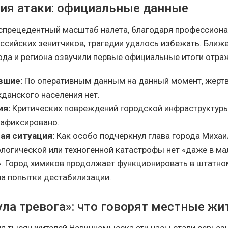
ия атаки: официальные данные
спрецедентный масштаб налета, благодаря профессиона
ссийских зенитчиков, трагедии удалось избежать. Ближе
рода и региона озвучили первые официальные итоги отра
вшие:
По оперативным данным на данный момент, жертв
данского населения нет.
ия:
Критических повреждений городской инфраструктуры
зафиксировано.
ая ситуация:
Как особо подчеркнул глава города Михаи
ологической или техногенной катастрофы нет «даже в м
». Город химиков продолжает функционировать в штатно
на попытки дестабилизации.
ула тревога»: что говорят местные жи
ля тысяч жителей Невинномысска эти часы стали серье