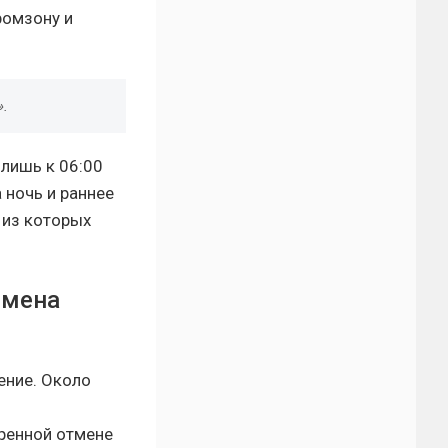
ромзону и
».
лишь к 06:00
 ночь и раннее
 из которых
тмена
ение. Около
ренной отмене