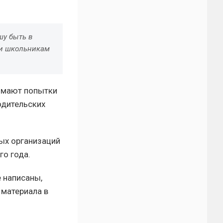
шу быть в
м и школьникам
нимают попытки
одительских
ых организаций
го года.
 написаны,
 материала в