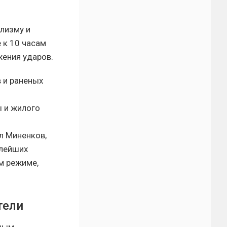
лизму и
 к 10 часам
жения ударов.
 и раненых
 и жилого
л Миненков,
алейших
м режиме,
тели
зным