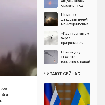
с моделью СССР
августа вновь
оказался под
угрозой атаки
беспилотников
Не менее
двадцати целей:
мониторинговые
каналы
сообщили о
«Идут транзитом
группе БПЛА на
через
подлёте к
приграничье»:
Подмосковью
офицер назвал
точки запуска
Ночь под гул
дронов ВСУ по
ПВО: что
Подмосковью
известно о новой
атаке БПЛА на
Подмосковье и
ЧИТАЮТ СЕЙЧАС
Москву 6 августа
тров
ой и
оны