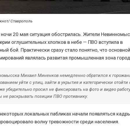
кнот/ Ставрополь
 ночи 20 мая ситуация обострилась. Жители Невинномыс
серии оглушительных хлопков в небе — ПВО вступила в
ый бой. Практически сразу стало понятно, что основно
мирований являлась развитая промышленная зона город
номысска Михаил Миненков немедленно обратился к горожан
бованием уйти с улиц, зайти в укрытия и категорически отойти
же убедительно просил не фиксировать на фото и видео работ
бы не раскрывать позиции ПВО противнику.
 некоторых локальных пабликах начали появляться кадр
провоцировало волну тревожности среди населения.