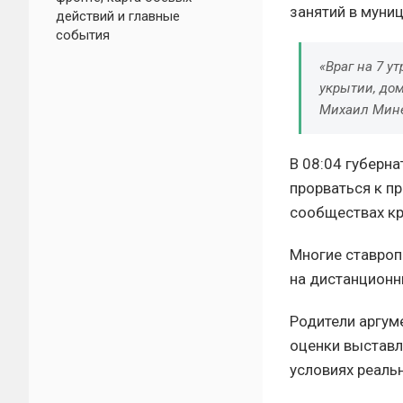
занятий в муни
действий и главные
события
«Враг на 7 у
укрытии, дом
Михаил Мине
В 08:04 губерн
прорваться к п
сообществах кр
Многие ставроп
на дистанционн
Родители аргум
оценки выставл
условиях реаль