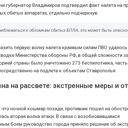
очи губернатор Владимиров подтвердил факт налета на п
ых сбитых аппаратах, отдельно подчеркнув:
риближаться к обломкам сбитых БПЛА, это может быть опасно
азить первую волну налета краевым силам ПВО удалось 
 сводке Министерства обороны РФ, в общей сложности за
торией страны было уничтожено 273 беспилотника, часть
посредственно на подлете к объектам Ставрополья.
лна на рассвете: экстренные меры и о
, что ночной кошмар позади, противник пошел на обостр
лась вторая волна атаки. В связи с возобновившимся
ым боем руководство города приняло решение об экст