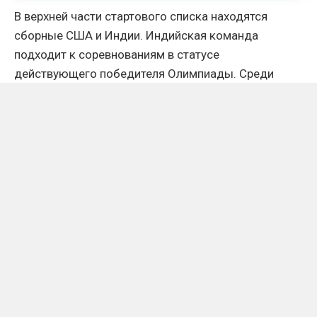
В верхней части стартового списка находятся
сборные США и Индии. Индийская команда
подходит к соревнованиям в статусе
действующего победителя Олимпиады. Среди
ведущих сборных также представлены хозяева
соревнований из Узбекистана, Китай и Германия.
Отсутствие российской команды стало особенно
заметным с учетом исторических результатов
отечественной шахматной школы. На протяжении
десятилетий сборные СССР, а затем России
входили в число главных претендентов на победу в
крупнейших международных командных
соревнованиях.
Причиной нынешней ситуации стало решение
Совета ФИДЕ, принятое в июне 2026 года.