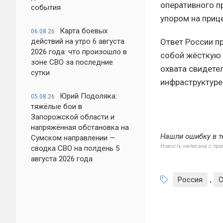
оперативного п
события
упором на приц
Карта боевых
06.08.26
Ответ России п
действий на утро 6 августа
2026 года: что произошло в
собой жёсткую 
зоне СВО за последние
охвата свидете
сутки
инфраструктуре
Юрий Подоляка:
05.08.26
тяжёлые бои в
Запорожской области и
напряжённая обстановка на
Нашли ошибку в т
Сумском направлении —
Новость написана с пр
сводка СВО на полдень 5
августа 2026 года
Россия
,
С