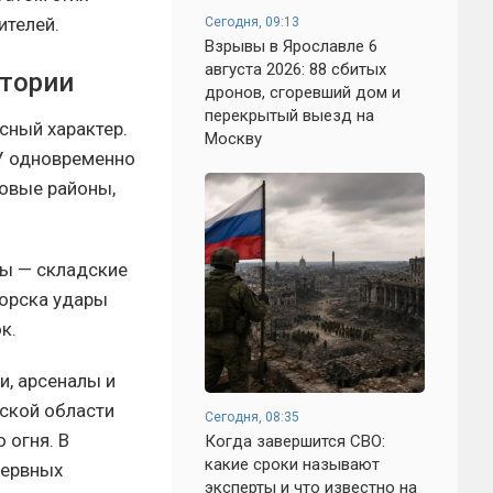
ителей.
Сегодня, 09:13
Взрывы в Ярославле 6
августа 2026: 88 сбитых
итории
дронов, сгоревший дом и
перекрытый выезд на
сный характер.
Москву
У одновременно
товые районы,
ры — складские
морска удары
к.
, арсеналы и
ской области
Сегодня, 08:35
 огня. В
Когда завершится СВО:
какие сроки называют
зервных
эксперты и что известно на