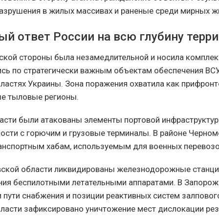
разрушения в жилых массивах и раненые среди мирных ж
й ответ России на всю глубину терр
ской стороны была незамедлительной и носила комплек
сь по стратегически важным объектам обеспечения ВС
бластях Украины. Зона поражения охватила как прифрон
ые тыловые регионы.
асти были атакованы элементы портовой инфраструкту
ости с горючим и грузовые терминалы. В районе Черно
анспортным хабам, используемым для военных перевозо
ской области ликвидированы железнодорожные станции
ния беспилотными летательными аппаратами. В Запорож
 пути снабжения и позиции реактивных систем залпового
ласти зафиксировано уничтожение мест дислокации ре