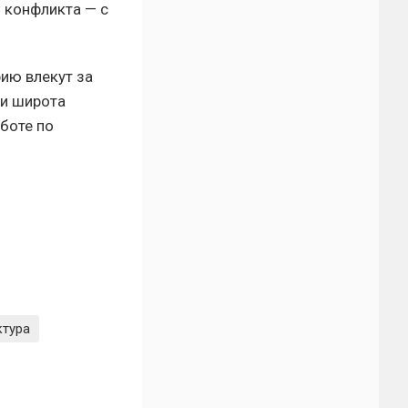
о конфликта — с
ию влекут за
 и широта
боте по
ктура