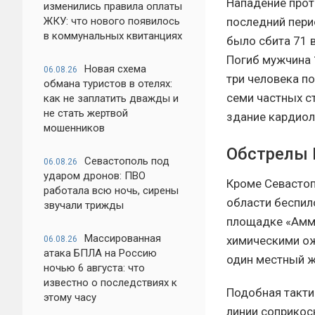
Нападение прот
изменились правила оплаты
последний пери
ЖКУ: что нового появилось
в коммунальных квитанциях
было сбита 71 
Погиб мужчина 
Новая схема
06.08.26
три человека п
обмана туристов в отелях:
семи частных с
как не заплатить дважды и
не стать жертвой
здание кардиол
мошенников
Обстрелы 
Севастополь под
06.08.26
ударом дронов: ПВО
Кроме Севастоп
работала всю ночь, сирены
области беспил
звучали трижды
площадке «Амми
Массированная
химическими ож
06.08.26
атака БПЛА на Россию
один местный ж
ночью 6 августа: что
известно о последствиях к
Подобная такти
этому часу
линии соприкос