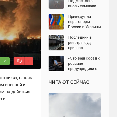
подробности
Подмосковья
налёта на
вновь слышали
сегодня,
хлопки в небе:
06.08.2026
что известно об
Приведут ли
отражении
переговоры
налёта БПЛА в
России и Украины
ночь на 6 августа
к завершению
СВО: что
Последний в
известно на 6
реестре: суд
августа 2026
признал
года? Последние
банкротом
заявления
единственного
«Это ваш сосед»:
12
1
политиков
российского
россиян
производителя
предупредили о
телевизоров
новой схеме
нтника», в ночь
мошенников с
ЧИТАЮТ СЕЙЧАС
ам военной и
опасными
файлами
ом на действия
ю и