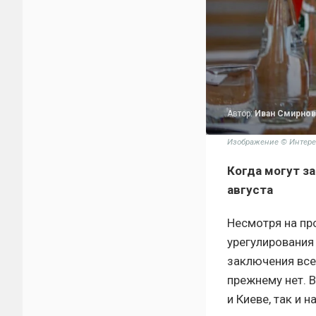
Автор:
Иван Смирнов
Изображение © Интере
Когда могут з
августа
Несмотря на п
урегулирования
заключения все
прежнему нет. 
и Киеве, так и 