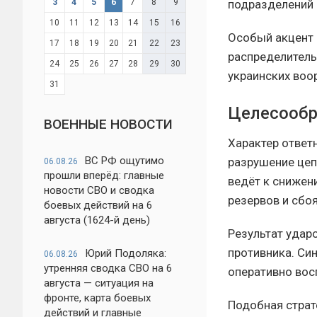
подразделений 
3
4
5
6
7
8
9
10
11
12
13
14
15
16
Особый акцент 
17
18
19
20
21
22
23
распределитель
24
25
26
27
28
29
30
украинских воо
31
Целесообр
ВОЕННЫЕ НОВОСТИ
Характер ответ
ВС РФ ощутимо
разрушение цеп
06.08.26
прошли вперёд: главные
ведёт к снижен
новости СВО и сводка
резервов и сбоя
боевых действий на 6
августа (1624-й день)
Результат удар
противника. Си
Юрий Подоляка:
06.08.26
утренняя сводка СВО на 6
оперативно вос
августа — ситуация на
фронте, карта боевых
Подобная страте
действий и главные