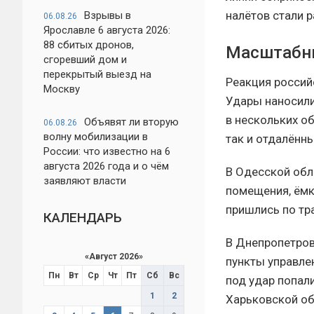
налётов стали 
Взрывы в
06.08.26
Ярославле 6 августа 2026:
88 сбитых дронов,
Масштабны
сгоревший дом и
перекрытый выезд на
Реакция россий
Москву
Удары наносили
в нескольких о
Объявят ли вторую
06.08.26
волну мобилизации в
так и отдалённ
России: что известно на 6
августа 2026 года и о чём
В Одесской обл
заявляют власти
помещения, ёмк
пришлись по тр
КАЛЕНДАРЬ
В Днепропетров
«
Август 2026
»
пункты управле
Пн
Вт
Ср
Чт
Пт
Сб
Вс
под удар попали
1
2
Харьковской об