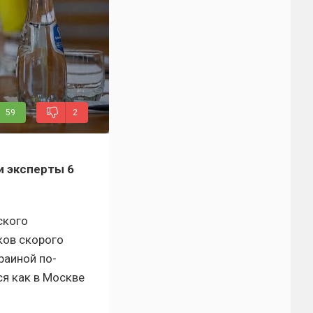
59
2
и эксперты 6
ского
ков скорого
раиной по-
ся как в Москве