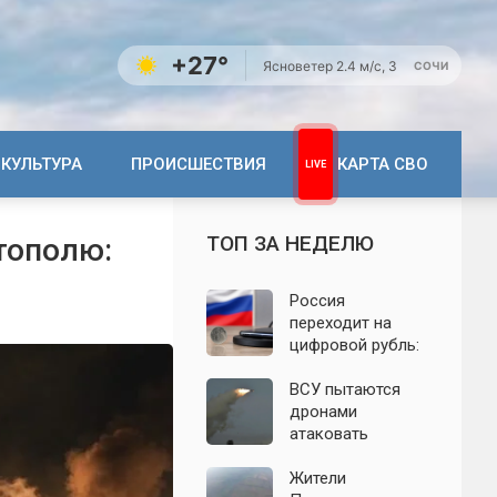
+27°
Ясно
ветер 2.4 м/с, З
СОЧИ
КУЛЬТУРА
ПРОИСШЕСТВИЯ
КАРТА СВО
ТОП ЗА НЕДЕЛЮ
тополю:
Россия
переходит на
цифровой рубль:
почему новую
систему сравнили
ВСУ пытаются
с моделью СССР
дронами
атаковать
территорию
Крыма: свежие
Жители