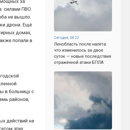
 мощных за
в: силами ПВО
рба не вышло.
ки дрона. Ещё
тирных домах,
Сегодня, 08:22
акже попали в
Ленобласть после налёта:
что изменилось за двое
суток — новые последствия
отражённой атаки БПЛА
огодской
шленной
ы в больницу с
емь районов,
ых действий на
татом этих