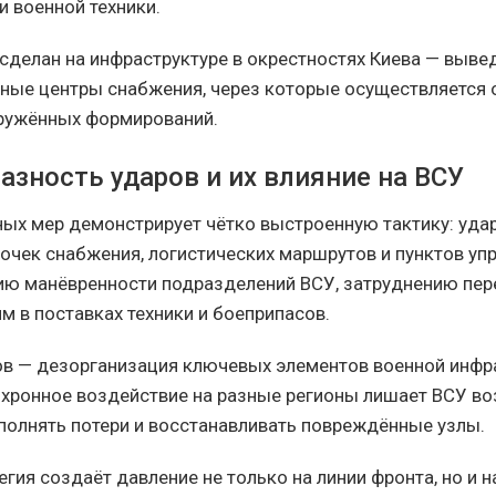
и военной техники.
сделан на инфраструктуре в окрестностях Киева — выве
ные центры снабжения, через которые осуществляется 
ружённых формирований.
азность ударов и их влияние на ВСУ
ных мер демонстрирует чётко выстроенную тактику: уда
очек снабжения, логистических маршрутов и пунктов упр
ию манёвренности подразделений ВСУ, затруднению пе
м в поставках техники и боеприпасов.
ов — дезорганизация ключевых элементов военной инфр
нхронное воздействие на разные регионы лишает ВСУ в
полнять потери и восстанавливать повреждённые узлы.
гия создаёт давление не только на линии фронта, но и н