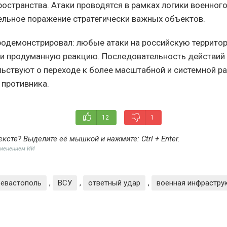
ространства. Атаки проводятся в рамках логики военног
ельное поражение стратегически важных объектов.
родемонстрировал: любые атаки на российскую территор
и продуманную реакцию. Последовательность действий
льствуют о переходе к более масштабной и системной ра
 противника.
12
1
ексте? Выделите её мышкой и нажмите:
Ctrl + Enter
.
именением ИИ
евастополь
,
ВСУ
,
ответный удар
,
военная инфрастру