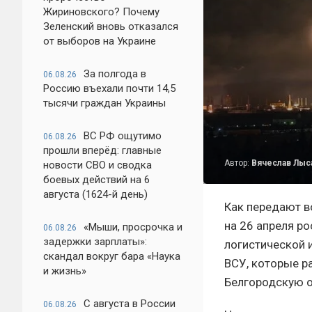
Жириновского? Почему
Зеленский вновь отказался
от выборов на Украине
За полгода в
06.08.26
Россию въехали почти 14,5
тысячи граждан Украины
ВС РФ ощутимо
06.08.26
прошли вперёд: главные
Автор:
Вячеслав Лыс
новости СВО и сводка
боевых действий на 6
августа (1624-й день)
Как передают в
на 26 апреля р
«Мыши, просрочка и
06.08.26
задержки зарплаты»:
логистической 
скандал вокруг бара «Наука
ВСУ, которые р
и жизнь»
Белгородскую о
С августа в России
06.08.26