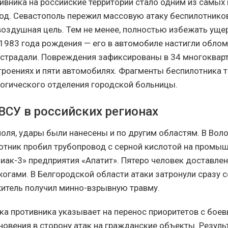
ивника на российские территории стало одним из самых
од. Севастополь пережил массовую атаку беспилотнико
воздушная цель. Тем не менее, полностью избежать уще
1983 года рождения — его в автомобиле настигли облом
острадали. Повреждения зафиксированы в 34 многоквар
троениях и пяти автомобилях. Фрагменты беспилотника т
огического отделения городской больницы.
ВСУ в российских регионах
оля, удары были нанесены и по другим областям. В Вол
отник пробил трубопровод с серной кислотой на промы
ак-3» предприятия «Апатит». Пятеро человек доставлен
огами. В Белгородской области атаки затронули сразу с
итель получил минно-взрывную травму.
ка противника указывает на перенос приоритетов с боев
новения в сторону атак на гражданские объекты. Резуль