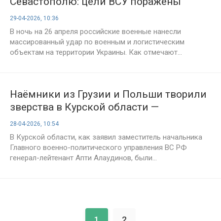
Севастополю: цели ВСУ поражены
29-04-2026, 10:36
В ночь на 26 апреля российские военные нанесли
массированный удар по военным и логистическим
объектам на территории Украины. Как отмечают...
Наёмники из Грузии и Польши творили
зверства в Курской области —
Алаудинов
28-04-2026, 10:54
В Курской области, как заявил заместитель начальника
Главного военно-политического управления ВС РФ
генерал-лейтенант Апти Алаудинов, были...
1
2