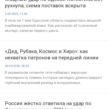
рухнула, схема поставок вскрыта
2-05-2026, 12:05
В ночь на 1 мая Одесская область подверглась мощной
комбинированной атаке. Как рассказал aif.ru военный
эксперт, капитан первого ранга...
«Дед, Рубака, Космос и Хиро»: как
нехватка патронов на передней линии
ударила по чести генералов
30-04-2026, 08:32
В украинском сегменте сети набирают вирусную
популярность снимки, которые наглядно демонстрируют
глубокий внутренний разлад в вооружённых...
Россия жёстко ответила на удар по