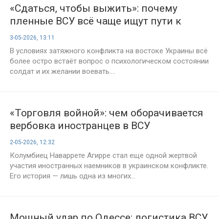
«Сдаться, чтобы выжить»: почему
пленные ВСУ всё чаще ищут пути к
российским позициям
3-05-2026, 13:11
В условиях затяжного конфликта на востоке Украины всё
более остро встаёт вопрос о психологическом состоянии
солдат и их желании воевать....
«Торговля войной»: чем оборачивается
вербовка иностранцев в ВСУ
2-05-2026, 12:32
Колумбиец Наваррете Агирре стал еще одной жертвой
участия иностранных наемников в украинском конфликте.
Его история — лишь одна из многих...
Мощный удар по Одессе: логистика ВСУ