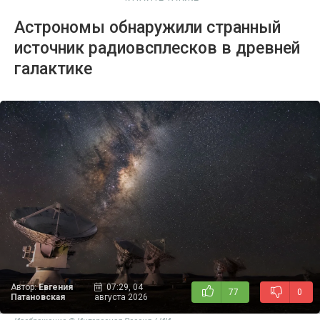
Астрономы обнаружили странный
источник радиовсплесков в древней
галактике
Автор:
Евгения
07:29, 04
77
0
Патановская
августа 2026