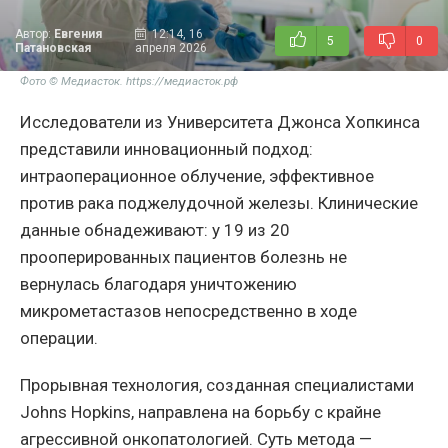
Автор:
Евгения
12:14, 16
5
0
Патановская
апреля 2026
Фото © Медиасток. https://медиасток.рф
Исследователи из Университета Джонса Хопкинса
представили инновационный подход:
интраоперационное облучение, эффективное
против рака поджелудочной железы. Клинические
данные обнадеживают: у 19 из 20
прооперированных пациентов болезнь не
вернулась благодаря уничтожению
микрометастазов непосредственно в ходе
операции.
Прорывная технология, созданная специалистами
Johns Hopkins, направлена на борьбу с крайне
агрессивной онкопатологией. Суть метода —