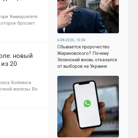
 при Университете
которое бросает
6-08-2026, 10:56
Сбывается пророчество
Жириновского? Почему
оле: новый
Зеленский вновь отказался
 из 20
от выборов на Украине
онса Хопкинса
очной железы. Во