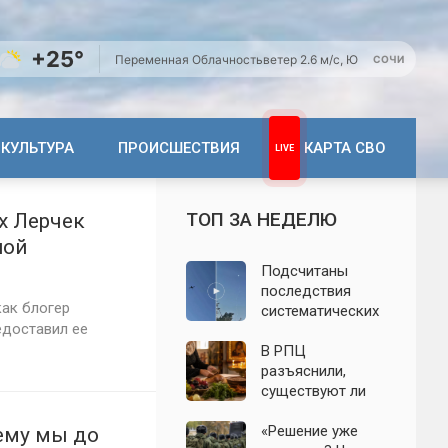
+25°
Переменная Облачность
ветер 2.6 м/с, Ю
СОЧИ
КУЛЬТУРА
ПРОИСШЕСТВИЯ
КАРТА СВО
ТОП ЗА НЕДЕЛЮ
х Лерчек
ной
Подсчитаны
последствия
как блогер
систематических
едоставил ее
атак БПЛА на
Ленинградскую
В РПЦ
область: что
разъяснили,
известно к 7
существуют ли
августа 2026 года
продукты,
которые
«Решение уже
ему мы до