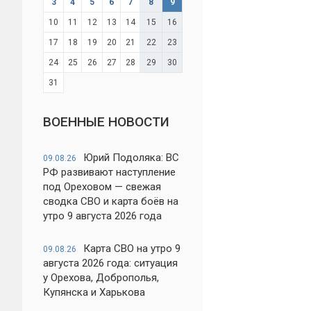
3
4
5
6
7
8
9
10
11
12
13
14
15
16
17
18
19
20
21
22
23
24
25
26
27
28
29
30
31
ВОЕННЫЕ НОВОСТИ
Юрий Подоляка: ВС
09.08.26
РФ развивают наступление
под Ореховом — свежая
сводка СВО и карта боёв на
утро 9 августа 2026 года
Карта СВО на утро 9
09.08.26
августа 2026 года: ситуация
у Орехова, Доброполья,
Купянска и Харькова