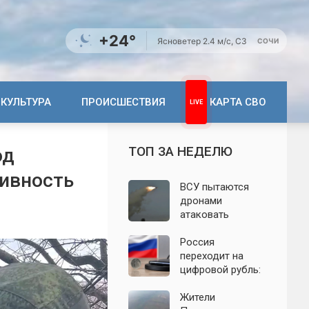
+24°
Ясно
ветер 2.4 м/с, СЗ
СОЧИ
КУЛЬТУРА
ПРОИСШЕСТВИЯ
КАРТА СВО
ТОП ЗА НЕДЕЛЮ
од
тивность
ВСУ пытаются
дронами
атаковать
территорию
Крыма: свежие
Россия
подробности
переходит на
налёта на
цифровой рубль:
сегодня,
почему новую
06.08.2026
систему сравнили
Жители