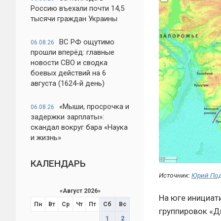
Россию въехали почти 14,5
тысячи граждан Украины
ВС РФ ощутимо
06.08.26
прошли вперёд: главные
новости СВО и сводка
боевых действий на 6
августа (1624-й день)
«Мыши, просрочка и
06.08.26
задержки зарплаты»:
скандал вокруг бара «Наука
и жизнь»
КАЛЕНДАРЬ
Источник:
Юрий По
«
Август 2026
»
На юге инициат
Пн
Вт
Ср
Чт
Пт
Сб
Вс
группировок «Д
1
2