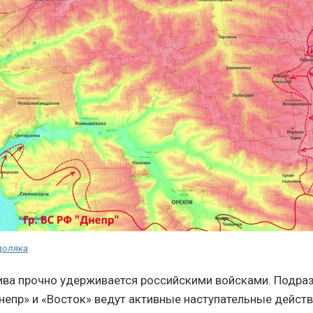
доляка
ива прочно удерживается российскими войсками. Подра
непр» и «Восток» ведут активные наступательные дейст