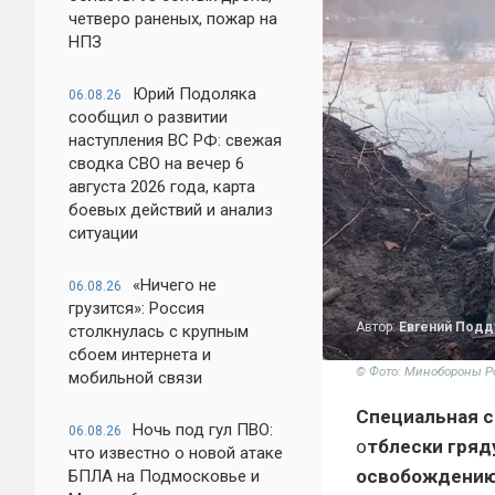
четверо раненых, пожар на
НПЗ
Юрий Подоляка
06.08.26
сообщил о развитии
наступления ВС РФ: свежая
сводка СВО на вечер 6
августа 2026 года, карта
боевых действий и анализ
ситуации
«Ничего не
06.08.26
грузится»: Россия
Автор:
Евгений Под
столкнулась с крупным
сбоем интернета и
© Фото: Минобороны Р
мобильной связи
Специальная с
Ночь под гул ПВО:
06.08.26
о
тблески гряд
что известно о новой атаке
освобождению
БПЛА на Подмосковье и