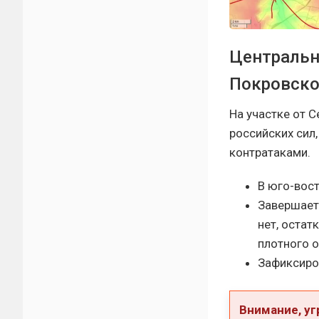
Центральн
Покровско
На участке от 
российских сил
контратаками.
В юго-вост
Завершает
нет, остат
плотного о
Зафиксиро
Внимание, уг