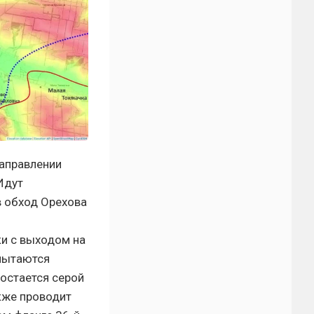
направлении
Идут
в обход Орехова
и с выходом на
 пытаются
 остается серой
кже проводит