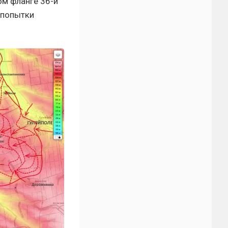
ом фланге 36-й
и попытки