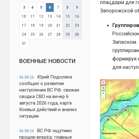
плацдарм для г
3
4
5
6
7
8
9
Запорожской об
10
11
12
13
14
15
16
Группиров
17
18
19
20
21
22
23
Российски
24
25
26
27
28
29
30
Запасном.
31
группиров
формируя 
ВОЕННЫЕ НОВОСТИ
для наступ
Юрий Подоляка
06.08.26
сообщил о развитии
наступления ВС РФ: свежая
сводка СВО на вечер 6
августа 2026 года, карта
боевых действий и анализ
ситуации
ВС РФ ощутимо
06.08.26
прошли вперёд: главные