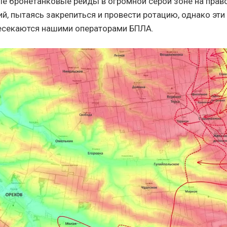
е бронетанковые рейды в огромной серой зоне на прав
ий, пытаясь закрепиться и провести ротацию, однако эт
есекаются нашими операторами БПЛА.