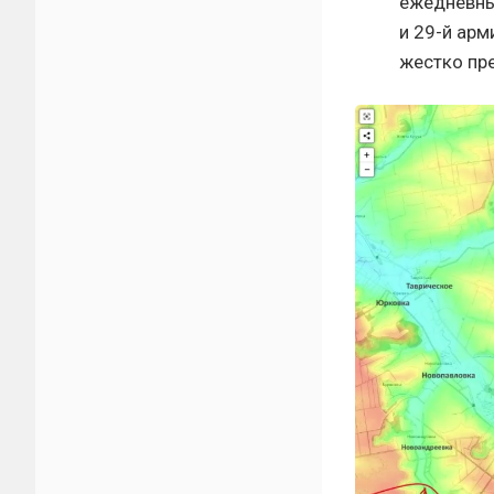
ежедневны
и 29-й арм
жестко пр