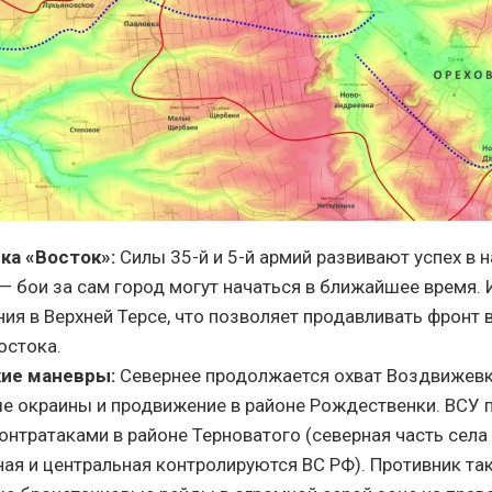
ка «Восток»:
Силы 35-й и 5-й армий развивают успех в 
— бои за сам город могут начаться в ближайшее время. 
ия в Верхней Терсе, что позволяет продавливать фронт 
остока.
ие маневры:
Севернее продолжается охват Воздвижевк
ые окраины и продвижение в районе Рождественки. ВСУ
онтратаками в районе Терноватого (северная часть села
ая и центральная контролируются ВС РФ). Противник та