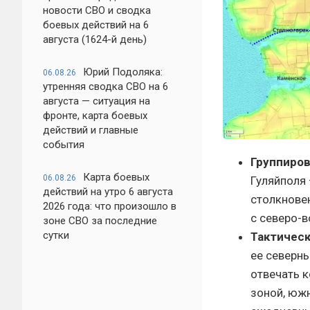
новости СВО и сводка
боевых действий на 6
августа (1624-й день)
Юрий Подоляка:
06.08.26
утренняя сводка СВО на 6
августа — ситуация на
фронте, карта боевых
действий и главные
события
Группиров
Карта боевых
06.08.26
Гуляйполя 
действий на утро 6 августа
столкновен
2026 года: что произошло в
с северо-в
зоне СВО за последние
сутки
Тактическ
ее северн
отвечать к
зоной, южн