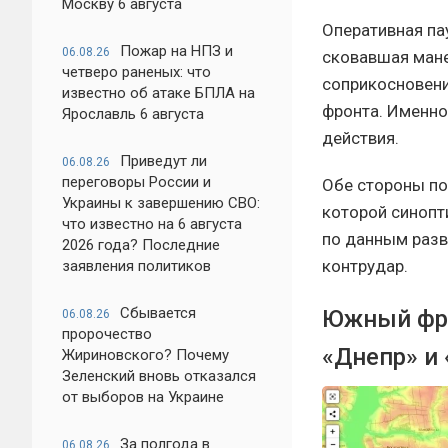
Москву 6 августа
Оперативная пау
Пожар на НПЗ и
06.08.26
сковавшая мане
четверо раненых: что
соприкосновени
известно об атаке БПЛА на
фронта. Именно
Ярославль 6 августа
действия.
Приведут ли
06.08.26
переговоры России и
Обе стороны по
Украины к завершению СВО:
которой синопт
что известно на 6 августа
по данным разв
2026 года? Последние
контрудар.
заявления политиков
Сбывается
Южный фро
06.08.26
пророчество
«Днепр» и 
Жириновского? Почему
Зеленский вновь отказался
от выборов на Украине
За полгода в
06.08.26