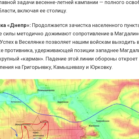
лавной задачи весенне-летней кампании — полного осв
ласти, включая ее столицу.
ка «Днепр»:
Продолжается зачистка населенного пункта
е силы методично дожимают сопротивление в Магдалин
 Успех в Веселянке позволяет нашим войскам выходить 
ке противника, удерживающей позиции западнее Магдал
крупный «карман». Падение этой линии обороны откроет
ления на Григорьевку, Камышеваху и Юрковку.