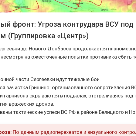
ый фронт: Угроза контрудара ВСУ под
м (Группировка «Центр»)
Сергеевки до Нового Донбасса продолжается планомерно
, несмотря на ожесточенные попытки противника сбить 
очной части Сергеевки идут тяжелые бои.
ся зачистка Гришино: организованного сопротивления 
ки гарнизона скрываются в подвалах, отстреливаясь под
гня вражеских дронов.
ваны тактические успехи ВС РФ в районе Белицкого и Н
роза:
По данным радиоперехватов и визуального контро