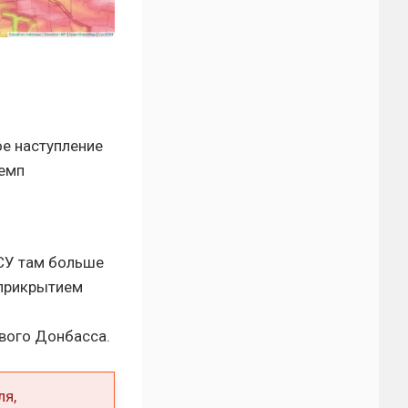
е наступление
темп
ВСУ там больше
 прикрытием
ового Донбасса.
ля,