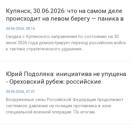
Купянск, 30.06.2026: что на самом деле
происходит на левом берегу — паника в
рядах ВСУ и точные удары ФАБ-500
30-06-2026, 08:16
Сводка с Купянского направления по состоянию на 30
июня 2026 года демонстрирует переход российских войск
к тактике стратегического удушения...
Юрий Подоляка: инициатива не упущена
- Ореховский рубеж: российские
подразделения расширяют зоны
30-06-2026, 07:07
контроля в Запорожской области,
Вооруженные силы Российской Федерации продолжают
сводка СВО на утро 30.06.2026
системное давление на позиции противника в зоне
специальной военной операции. По итогам...