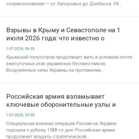
соприкосновения — от Запорожья до Донбасса. Об...
Взрывы в Крыму и Севастополе на 1
июля 2026 года: что известно о
ситуации на полуострове после ударов
1-07-2026, 06:35
БПЛА
Крымский полуостров продолжает жить в условиях почти
ежесуточных атак украинских беспилотников.
Вооружённые силы Украины на протяжении...
Российская армия взламывает
ключевые оборонительные узлы и
выходит на окраины Доброполья:
1-07-2026, 03:00
новости СВО от 1 июля 2026. Карта боёв
Специальная военная операция России на Украине
на Украине сегодня, военная сводка,
подошла к рубежу 1588-го дня. Российская армия
1588-й день спецоперации России на
продолжает владеть стратегической...