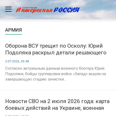
АРМИЯ
Оборона ВСУ трещит по Осколу: Юрий
Подоляка раскрыл детали решающего
штурма Купянска-Узлового, сводка СВО
2-07-2026, 06:48
на утро 02.07.2026
Согласно актуальным данным военного блогера Юрия
Подоляки, бойцы группировки войск «Запад» вышли на
завершающую стадию зачистки...
Новости СВО на 2 июля 2026 года: карта
боевых действий на Украине, военная
сводка на 1589-й день спецоперации