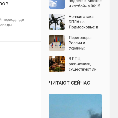
выборы: откуда
область: что
подлёте к Москве
вов
растут слухи о
известно к 7
и «отбой» в 06:15
мобилизации
августа 2026 года
— что известно о
ночном налёте на
Ночная атака
й период, где
Подмосковье
БПЛА на
ерепады
Подмосковье: в
Волоколамском
округе сбиты
Переговоры
воздушные цели
России и
Украины:
приблизилась ли
перспектива
В РПЦ
завершения СВО
разъяснили,
— что известно
существуют ли
на 9 августа 2026
продукты,
года
которые
ЧИТАЮТ СЕЙЧАС
православным
нельзя есть даже
вне поста