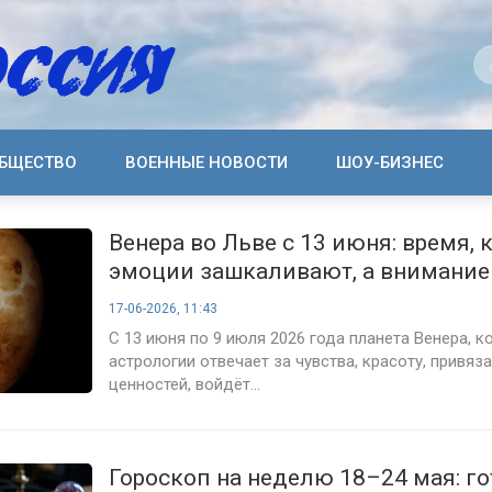
БЩЕСТВО
ВОЕННЫЕ НОВОСТИ
ШОУ-БИЗНЕС
Венера во Льве с 13 июня: время, 
эмоции зашкаливают, а внимание
отвоёвывать
17-06-2026, 11:43
С 13 июня по 9 июля 2026 года планета Венера, к
астрологии отвечает за чувства, красоту, привяз
ценностей, войдёт...
Гороскоп на неделю 18–24 мая: го