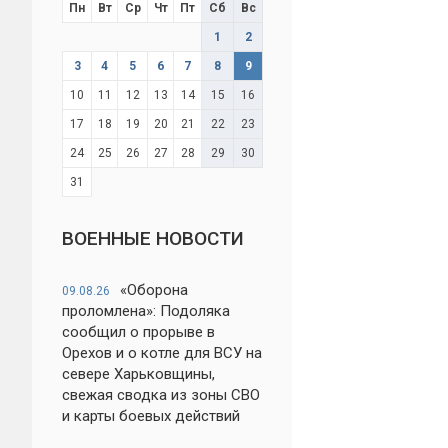
Пн
Вт
Ср
Чт
Пт
Сб
Вс
1
2
3
4
5
6
7
8
9
10
11
12
13
14
15
16
17
18
19
20
21
22
23
24
25
26
27
28
29
30
31
ВОЕННЫЕ НОВОСТИ
«Оборона
09.08.26
проломлена»: Подоляка
сообщил о прорыве в
Орехов и о котле для ВСУ на
севере Харьковщины,
свежая сводка из зоны СВО
и карты боевых действий