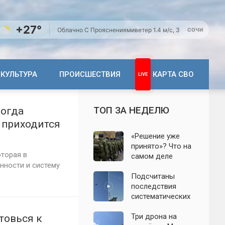
+27°
Облачно С Прояснениями
ветер 1.4 м/с, З
СОЧИ
КУЛЬТУРА
ПРОИСШЕСТВИЯ
КАРТА СВО
ТОП ЗА НЕДЕЛЮ
когда
 приходится
«Решение уже
принято»? Что на
оторая в
самом деле
анности и систему
известно о
мобилизации
Подсчитаны
осенью 2026
последствия
года. Указ № 419,
систематических
взломанный
атак БПЛА на
канал и осенние
Ленинградскую
Три дрона на
товься к