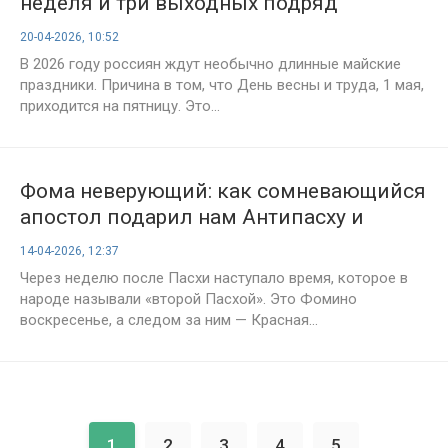
неделя и три выходных подряд
20-04-2026, 10:52
В 2026 году россиян ждут необычно длинные майские
праздники. Причина в том, что День весны и труда, 1 мая,
приходится на пятницу. Это...
Фома неверующий: как сомневающийся
апостол подарил нам Антипасху и
Красную горку
14-04-2026, 12:37
Через неделю после Пасхи наступало время, которое в
народе называли «второй Пасхой». Это Фомино
воскресенье, а следом за ним — Красная...
1
2
3
4
5