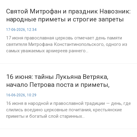
Святой Митрофан и праздник Навозник:
народные приметы и строгие запреты
на 17 июня
17-06-2026, 12:34
17 июня православная церковь отмечает день памяти
святителя Митрофана Константинопольского, одного из
самых уважаемых архиереев раннего...
16 июня: тайны Лукьяна Ветряка,
начало Петрова поста и приметы,
которые работают до сих пор
16-06-2026, 10:29
16 июня в народной и православной традиции — день, где
слились воедино церковные почитания, крестьянские
приметы и богатый слой старинных...