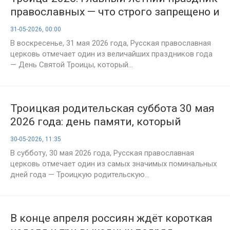
православных — что строго запрещено и
о чём просить в этот день
31-05-2026, 00:00
В воскресенье, 31 мая 2026 года, Русская православная
церковь отмечает один из величайших праздников года
— День Святой Троицы, который...
Троицкая родительская суббота 30 мая
2026 года: день памяти, который
объединяет живых и ушедших
30-05-2026, 11:35
В субботу, 30 мая 2026 года, Русская православная
церковь отмечает один из самых значимых поминальных
дней года — Троицкую родительскую...
В конце апреля россиян ждёт короткая