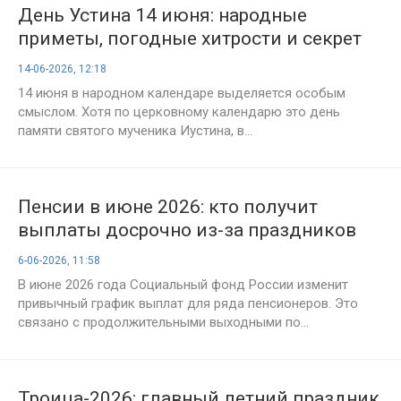
День Устина 14 июня: народные
приметы, погодные хитрости и секрет
летнего спокойствия
14-06-2026, 12:18
14 июня в народном календаре выделяется особым
смыслом. Хотя по церковному календарю это день
памяти святого мученика Иустина, в...
Пенсии в июне 2026: кто получит
выплаты досрочно из-за праздников
6-06-2026, 11:58
В июне 2026 года Социальный фонд России изменит
привычный график выплат для ряда пенсионеров. Это
связано с продолжительными выходными по...
Троица-2026: главный летний праздник