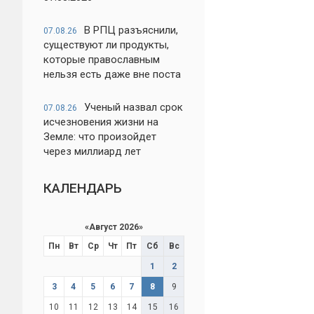
В РПЦ разъяснили,
07.08.26
существуют ли продукты,
которые православным
нельзя есть даже вне поста
Ученый назвал срок
07.08.26
исчезновения жизни на
Земле: что произойдет
через миллиард лет
КАЛЕНДАРЬ
«
Август 2026
»
Пн
Вт
Ср
Чт
Пт
Сб
Вс
1
2
3
4
5
6
7
8
9
10
11
12
13
14
15
16