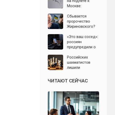
православным
на подлёте к
нельзя есть даже
Москве:
вне поста
подробности
ночной атаки
Сбывается
БПЛА 8 августа
пророчество
Жириновского?
Почему
Зеленский вновь
«Это ваш сосед»:
отказался от
россиян
выборов на
предупредили о
Украине
новой схеме
мошенников с
Российских
опасными
шахматистов
файлами
лишили
командной
Олимпиады-2026:
ЧИТАЮТ СЕЙЧАС
названа причина
решения ФИДЕ