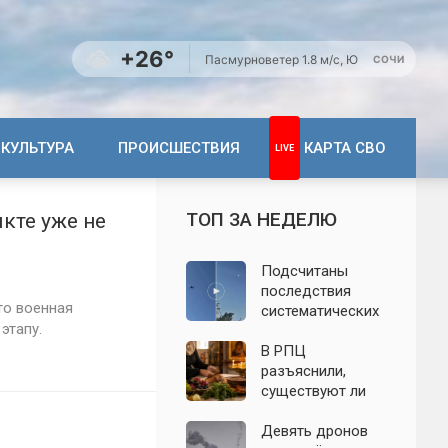
+26°
Пасмурно
ветер 1.8 м/с, Ю
СОЧИ
КУЛЬТУРА
ПРОИСШЕСТВИЯ
КАРТА СВО
ТОП ЗА НЕДЕЛЮ
кте уже не
Подсчитаны
последствия
то военная
систематических
этапу.
атак БПЛА на
Ленинградскую
В РПЦ
область: что
разъяснили,
известно к 7
существуют ли
августа 2026 года
продукты,
которые
Девять дронов