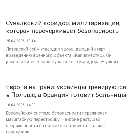
Сувалкский коридор: милитаризация,
которая перечёркивает безопасность
России
25-04-2026, 13:14
Литовский сейм утвердил закон, дающий старт
возведению военного объекта «Капчяместис». Он
расположится в зоне Сувалкского коридора — узкого...
Европа на грани: украинцы тренируются
в Польше, а Франция готовит больницы
к большой войне
18-04-2026, 14:38
Европейская система безопасности переживает
масштабную перестройку. На фоне растущей
напряженности на востоке континента Польша
приступила...