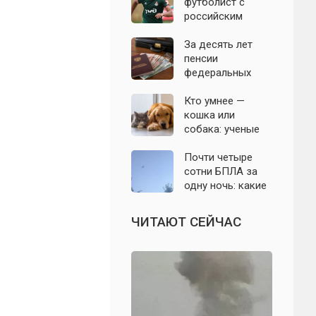
неожиданный
футболист с
сбой блокировки
российским
паспортом
Мампасси уехал
За десять лет
из России и
пенсии
сделал
федеральных
заявление
чиновников
выросли более
Кто умнее —
чем вдвое
кошка или
собака: ученые
объяснили,
почему число
Почти четыре
нейронов не дает
сотни БПЛА за
ответа
одну ночь: какие
регионы России
оказались под
ЧИТАЮТ СЕЙЧАС
ударом 10
августа