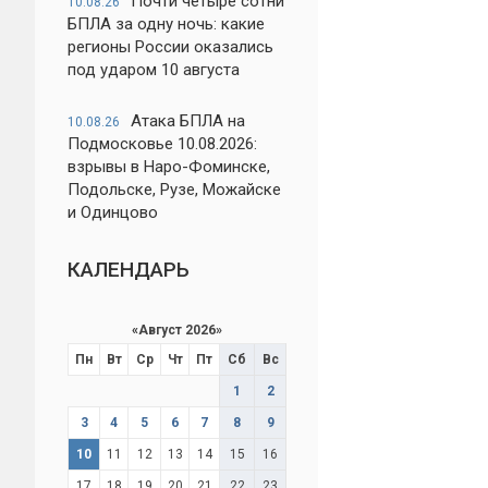
Почти четыре сотни
10.08.26
БПЛА за одну ночь: какие
регионы России оказались
под ударом 10 августа
Атака БПЛА на
10.08.26
Подмосковье 10.08.2026:
взрывы в Наро-Фоминске,
Подольске, Рузе, Можайске
и Одинцово
КАЛЕНДАРЬ
«
Август 2026
»
Пн
Вт
Ср
Чт
Пт
Сб
Вс
1
2
3
4
5
6
7
8
9
10
11
12
13
14
15
16
17
18
19
20
21
22
23