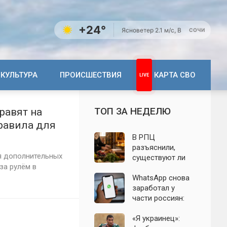
+24°
Ясно
ветер 2.1 м/с, В
СОЧИ
КУЛЬТУРА
ПРОИСШЕСТВИЯ
КАРТА СВО
ТОП ЗА НЕДЕЛЮ
равят на
равила для
В РПЦ
разъяснили,
я дополнительных
существуют ли
за рулём в
продукты,
которые
WhatsApp снова
православным
заработал у
нельзя есть даже
части россиян:
вне поста
эксперт
объяснил
«Я украинец»: