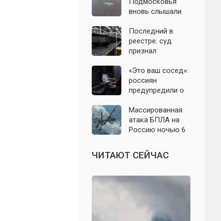
подробности
Подмосковья
налёта на
вновь слышали
сегодня,
хлопки в небе:
06.08.2026
что известно об
Последний в
отражении
реестре: суд
налёта БПЛА в
признал
ночь на 6 августа
банкротом
единственного
«Это ваш сосед»:
российского
россиян
производителя
предупредили о
телевизоров
новой схеме
мошенников с
Массированная
опасными
атака БПЛА на
файлами
Россию ночью 6
августа: что
известно о
ЧИТАЮТ СЕЙЧАС
последствиях к
этому часу