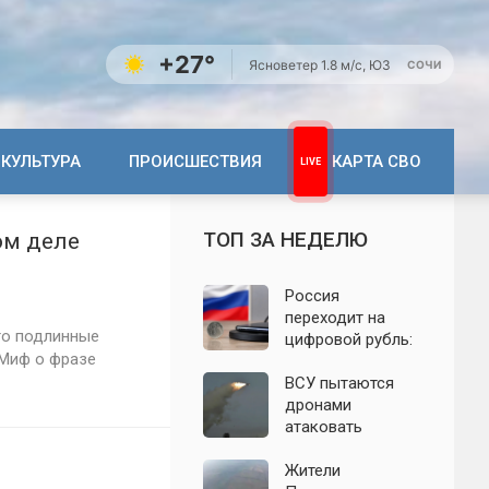
+27°
Ясно
ветер 1.8 м/с, ЮЗ
СОЧИ
КУЛЬТУРА
ПРОИСШЕСТВИЯ
КАРТА СВО
ТОП ЗА НЕДЕЛЮ
ом деле
Россия
переходит на
го подлинные
цифровой рубль:
 Миф о фразе
почему новую
систему сравнили
ВСУ пытаются
с моделью СССР
дронами
атаковать
территорию
Крыма: свежие
Жители