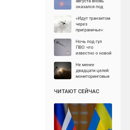
с моделью СССР
августа вновь
оказался под
угрозой атаки
беспилотников
«Идут транзитом
через
приграничье»:
офицер назвал
точки запуска
Ночь под гул
дронов ВСУ по
ПВО: что
Подмосковью
известно о новой
атаке БПЛА на
Подмосковье и
Не менее
Москву 6 августа
двадцати целей:
мониторинговые
каналы
сообщили о
ЧИТАЮТ СЕЙЧАС
группе БПЛА на
подлёте к
Подмосковью