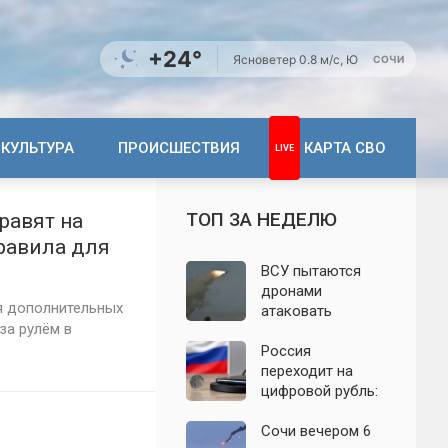
+24°
Ясно
ветер 0.8 м/с, Ю
СОЧИ
КУЛЬТУРА
ПРОИСШЕСТВИЯ
КАРТА СВО
ТОП ЗА НЕДЕЛЮ
равят на
равила для
ВСУ пытаются
дронами
я дополнительных
атаковать
за рулём в
территорию
Крыма: свежие
Россия
подробности
переходит на
налёта на
цифровой рубль:
сегодня,
почему новую
06.08.2026
систему сравнили
Сочи вечером 6