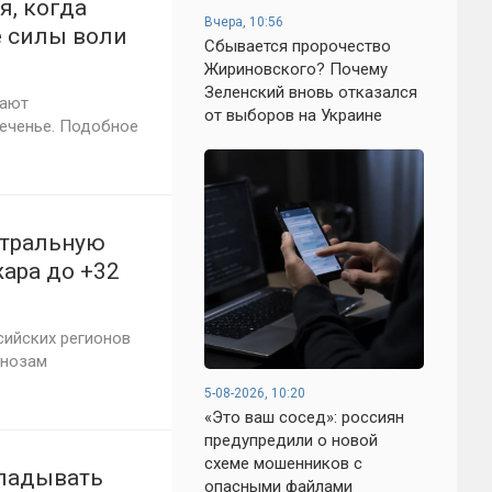
я, когда
Вчера, 10:56
е силы воли
Сбывается пророчество
Жириновского? Почему
Зеленский вновь отказался
вают
от выборов на Украине
еченье. Подобное
нтральную
ара до +32
сийских регионов
гнозам
5-08-2026, 10:20
«Это ваш сосед»: россиян
предупредили о новой
схеме мошенников с
кладывать
опасными файлами