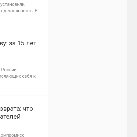
установили,
 деятельность. В
у: за 15 лет
 России
исляющих себя к
врата: что
пателей
компромисс