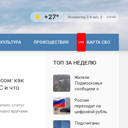
+27°
Ясно
ветер 2.4 м/с, З
СОЧИ
КУЛЬТУРА
ПРОИСШЕСТВИЯ
КАРТА СВО
ТОП ЗА НЕДЕЛЮ
Жители
сом: как
Подмосковья
 и что
сообщили о
новых взрывах:
обнародованы
Россия
атило статус
подробности о
переходит на
знано врачами
налёте
цифровой рубль:
беспилотников 7
почему новую
августа
систему сравнили
Подсчитаны