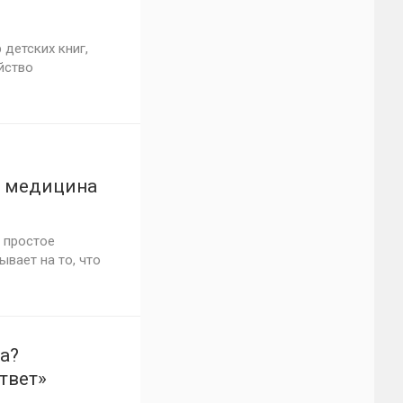
 детских книг,
йство
ь медицина
 простое
вает на то, что
а?
твет»