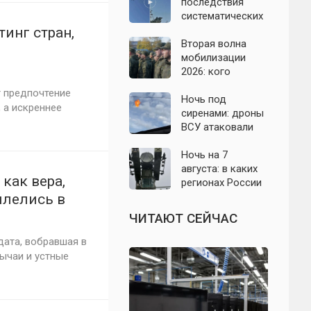
с моделью СССР
последствия
систематических
атак БПЛА на
инг стран,
Ленинградскую
Вторая волна
область: что
мобилизации
известно к 7
2026: кого
августа 2026 года
призовут и есть
т предпочтение
ли реальные
Ночь под
 а искреннее
признаки
сиренами: дроны
ВСУ атаковали
Севастополь,
Евпаторию и
Ночь на 7
район Сакской
августа: в каких
как вера,
ТЭС
регионах России
объявляли угрозу
плелись в
атаки БПЛА и
ЧИТАЮТ СЕЙЧАС
какие аэропорты
вводили
дата, вобравшая в
ограничения
ычаи и устные