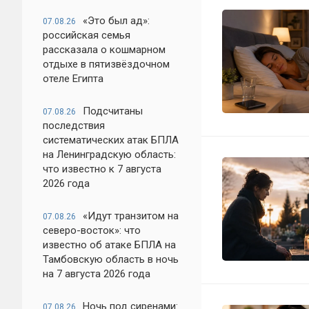
«Это был ад»:
07.08.26
российская семья
рассказала о кошмарном
отдыхе в пятизвёздочном
отеле Египта
Подсчитаны
07.08.26
последствия
систематических атак БПЛА
на Ленинградскую область:
что известно к 7 августа
2026 года
«Идут транзитом на
07.08.26
северо-восток»: что
известно об атаке БПЛА на
Тамбовскую область в ночь
на 7 августа 2026 года
Ночь под сиренами:
07.08.26