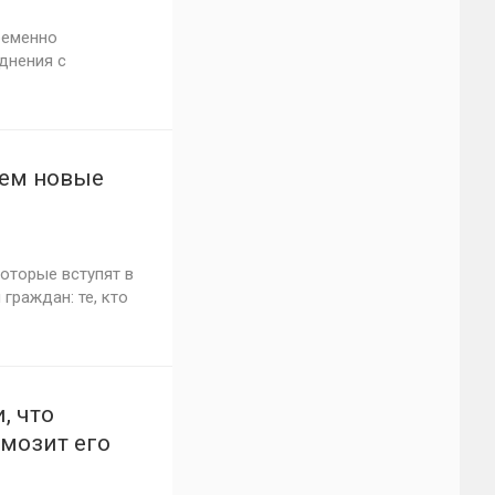
ременно
днения с
аем новые
оторые вступят в
 граждан: те, кто
, что
рмозит его