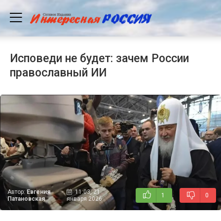
Исповеди не будет: зачем России
православный ИИ
Автор:
Евгения
11:03, 21
1
0
Патановская
января 2026