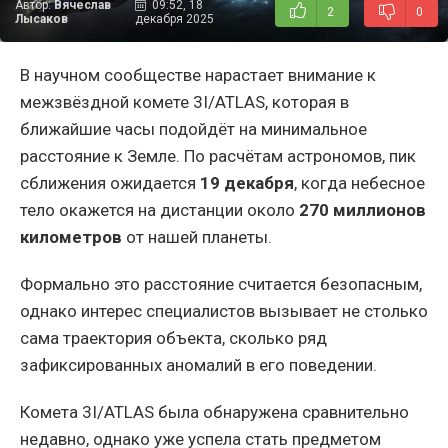
Автор:
Вячеслав
09:52, 18
2
0
Лысаков
декабря 2025
В научном сообществе нарастает внимание к
межзвёздной комете 3I/ATLAS, которая в
ближайшие часы подойдёт на минимальное
расстояние к Земле. По расчётам астрономов, пик
сближения ожидается
19 декабря
, когда небесное
тело окажется на дистанции около
270 миллионов
километров
от нашей планеты.
Формально это расстояние считается безопасным,
однако интерес специалистов вызывает не столько
сама траектория объекта, сколько ряд
зафиксированных аномалий в его поведении.
Комета 3I/ATLAS была обнаружена сравнительно
недавно, однако уже успела стать предметом