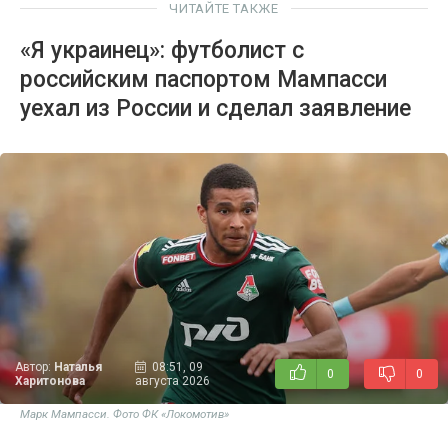
ЧИТАЙТЕ ТАКЖЕ
«Я украинец»: футболист с
российским паспортом Мампасси
уехал из России и сделал заявление
Автор:
Наталья
08:51, 09
0
0
Харитонова
августа 2026
Марк Мампасси. Фото ФК «Локомотив»