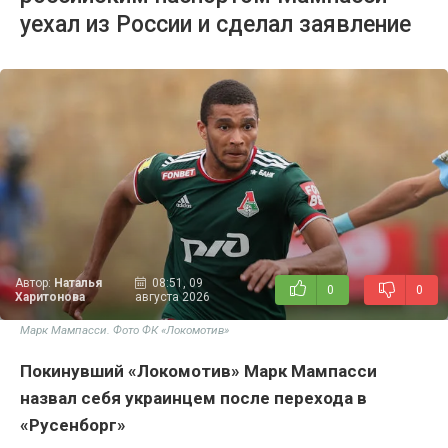
уехал из России и сделал заявление
Автор:
Наталья
08:51, 09
0
0
Харитонова
августа 2026
Марк Мампасси. Фото ФК «Локомотив»
Покинувший «Локомотив» Марк Мампасси
назвал себя украинцем после перехода в
«Русенборг»