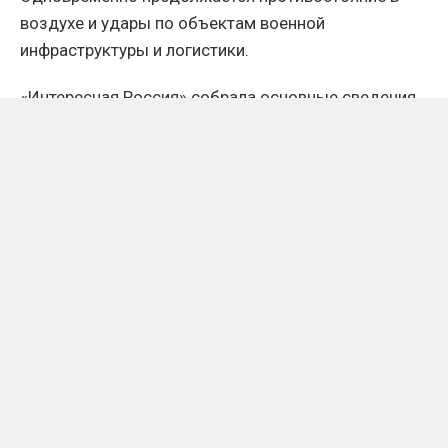
воздухе и удары по объектам военной
инфраструктуры и логистики.
«Интересная Россия» собрала основные сведения
о ситуации в зоне специальной военной операции к
8 августа. Следует учитывать, что часть
поступающей с передовой оперативной
информации требует дополнительного
подтверждения.
Запорожский фронт: бои
приближаются к Орехову