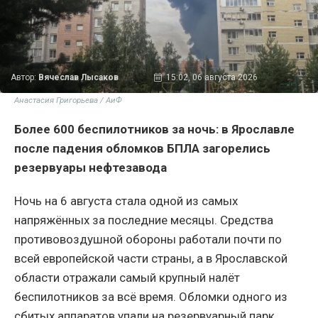
Автор:
Вячеслав Лысаков
15:02, 06 августа 2026
Анастасия Григорьева / АиФ
Более 600 беспилотников за ночь: в Ярославле
после падения обломков БПЛА загорелись
резервуары нефтезавода
Ночь на 6 августа стала одной из самых
напряжённых за последние месяцы. Средства
противовоздушной обороны работали почти по
всей европейской части страны, а в Ярославской
области отражали самый крупный налёт
беспилотников за всё время. Обломки одного из
сбитых аппаратов упали на резервуарный парк