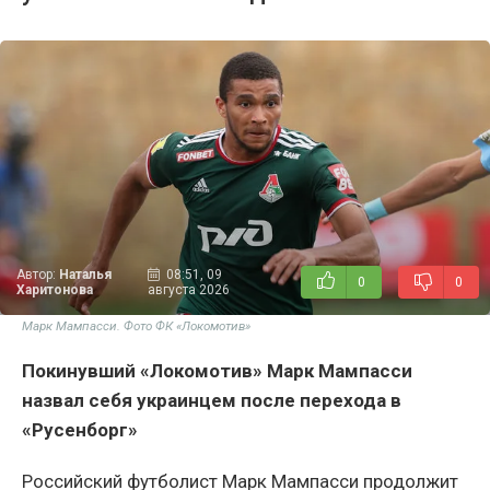
Автор:
Наталья
08:51, 09
0
0
Харитонова
августа 2026
Марк Мампасси. Фото ФК «Локомотив»
Покинувший «Локомотив» Марк Мампасси
назвал себя украинцем после перехода в
«Русенборг»
Российский футболист Марк Мампасси продолжит