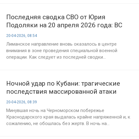
Последняя сводка СВО от Юрия
Подоляки на 20 апреля 2026 года: ВС
РФ формируют охват Лимана — ключ к
20-04-2026, 08:54
Славянску всё ближе
Лиманское направление вновь оказалось в центре
внимания в зоне проведения специальной военной
операции. Как следует из последней сводки...
Ночной удар по Кубани: трагические
последствия массированной атаки
беспилотников на Туапсе, Анапу и
20-04-2026, 08:39
Геленджик 20 апреля
Минувшая ночь на Черноморском побережье
Краснодарского края выдалась крайне напряженной и, к
сожалению, не обошлась без жертв. В ночь на...