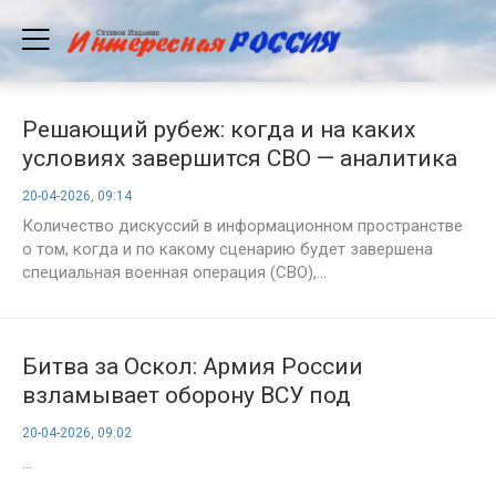
Решающий рубеж: когда и на каких
условиях завершится СВО — аналитика
и прогнозы на 20 апреля 2026 года
20-04-2026, 09:14
Количество дискуссий в информационном пространстве
о том, когда и по какому сценарию будет завершена
специальная военная операция (СВО),...
Битва за Оскол: Армия России
взламывает оборону ВСУ под
Купянском — полная сводка на 20
20-04-2026, 09:02
апреля 2026 года
...