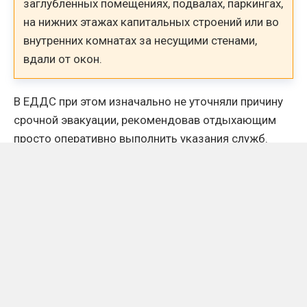
заглублённых помещениях, подвалах, паркингах,
на нижних этажах капитальных строений или во
внутренних комнатах за несущими стенами,
вдали от окон.
В ЕДДС при этом изначально не уточняли причину
срочной эвакуации, рекомендовав отдыхающим
просто оперативно выполнить указания служб.
Что произошло на воде
По данным Telegram-канала Mash, безэкипажные
катера ВСУ атаковали Ялту, после чего власти
объявили об эвакуации набережной в центре
крымского курорта, а граждан попросили покинуть
открытые участки и укрыться.