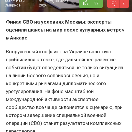
Автор:
Иван
13:29, 08 июля
32
2
Смирнов
2026
Финал СВО на условиях Москвы: эксперты
оценили шансы на мир после кулуарных встреч
в Анкаре
Вооруженный конфликт на Украине вплотную
приблизился к точке, где дальнейшее развитие
событий будет определяться не только ситуацией
на линии боевого соприкосновения, но и
конкретными рычагами дипломатического
урегулирования. На фоне масштабной
международной активности экспертное
сообщество все чаще склоняется к сценарию, при
котором завершение специальной военной
операции (СВО) станет результатом комплексных
переговоров.