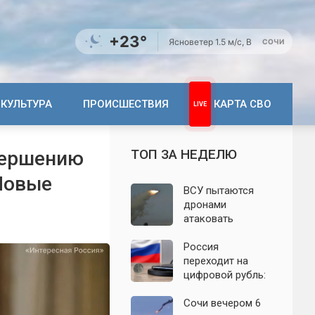
+23°
Ясно
ветер 1.5 м/с, В
СОЧИ
КУЛЬТУРА
ПРОИСШЕСТВИЯ
КАРТА СВО
ТОП ЗА НЕДЕЛЮ
вершению
 Новые
ВСУ пытаются
дронами
атаковать
территорию
Крыма: свежие
Россия
подробности
переходит на
налёта на
цифровой рубль:
сегодня,
почему новую
06.08.2026
систему сравнили
Сочи вечером 6