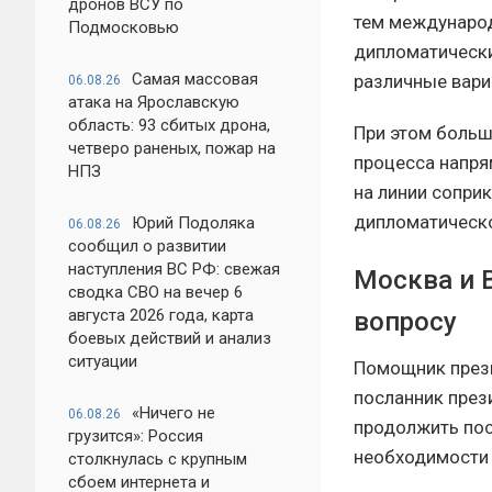
дронов ВСУ по
тем международ
Подмосковью
дипломатически
Самая массовая
различные вари
06.08.26
атака на Ярославскую
область: 93 сбитых дрона,
При этом больш
четверо раненых, пожар на
процесса напрям
НПЗ
на линии соприк
дипломатическо
Юрий Подоляка
06.08.26
сообщил о развитии
наступления ВС РФ: свежая
Москва и 
сводка СВО на вечер 6
августа 2026 года, карта
вопросу
боевых действий и анализ
ситуации
Помощник през
посланник през
«Ничего не
06.08.26
продолжить пос
грузится»: Россия
необходимости 
столкнулась с крупным
сбоем интернета и