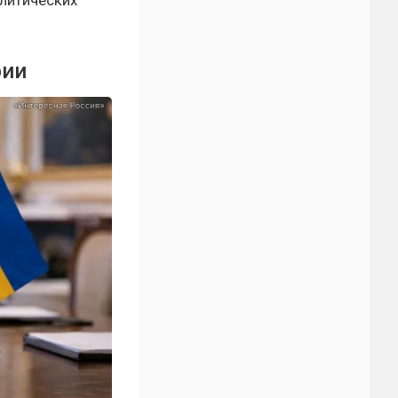
олитических
рии