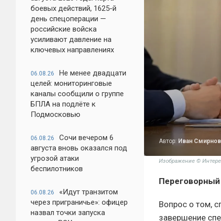
боевых действий, 1625-й
день спецоперации —
российские войска
усиливают давление на
ключевых направлениях
Не менее двадцати
06.08.26
целей: мониторинговые
каналы сообщили о группе
БПЛА на подлёте к
Подмосковью
Сочи вечером 6
06.08.26
Автор:
Иван Смирнов
августа вновь оказался под
угрозой атаки
Изображение © Интере
беспилотников
Переговорный 
«Идут транзитом
06.08.26
через приграничье»: офицер
Вопрос о том, 
назвал точки запуска
завершение спе