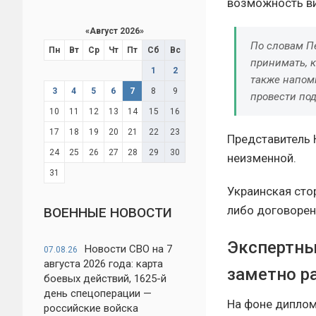
возможность ви
«
Август 2026
»
По словам Пе
Пн
Вт
Ср
Чт
Пт
Сб
Вс
принимать, 
1
2
также напом
3
4
5
6
7
8
9
провести по
10
11
12
13
14
15
16
17
18
19
20
21
22
23
Представитель 
24
25
26
27
28
29
30
неизменной.
31
Украинская сто
либо договорен
ВОЕННЫЕ НОВОСТИ
Экспертны
Новости СВО на 7
07.08.26
августа 2026 года: карта
заметно р
боевых действий, 1625-й
день спецоперации —
На фоне диплом
российские войска