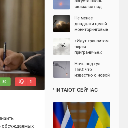
с моделью СССР
августа вновь
оказался под
угрозой атаки
беспилотников
Не менее
двадцати целей:
мониторинговые
каналы
сообщили о
«Идут транзитом
группе БПЛА на
через
подлёте к
приграничье»:
Подмосковью
офицер назвал
точки запуска
Ночь под гул
дронов ВСУ по
ПВО: что
Подмосковью
известно о новой
атаке БПЛА на
80
5
Подмосковье и
ЧИТАЮТ СЕЙЧАС
Москву 6 августа
лизить
ее обсуждаемых