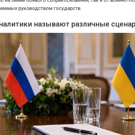
о на линии боевого соприкосновения, так и от военно-п
маемых руководством государств.
налитики называют различные сцена