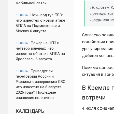
мобильной связи
По словам У
президентов
Ночь под гул ПВО:
06.08.26
представител
что известно о новой атаке
БПЛА на Подмосковье и
Москву 6 августа
Согласно заявл
содействии пои
Пожар на НПЗ и
06.08.26
четверо раненых: что
урегулирования.
известно об атаке БПЛА на
добиваться реш
Ярославль 6 августа
Помимо вопросо
Приведут ли
06.08.26
ситуация в зон
переговоры России и
Украины к завершению СВО:
В Кремле 
что известно на 6 августа
2026 года? Последние
встречи
заявления политиков
4 июля официа
КАЛЕНДАРЬ