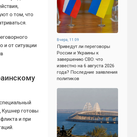
йствия,
ют о том, что
триваться.
реговорного
Вчера, 11:09
о и от ситуации
Приведут ли переговоры
России и Украины к
 в
завершению СВО: что
известно на 6 августа 2026
года? Последние заявления
раинскому
политиков
 специальный
д Кушнер готовы
фликта и при
таций.