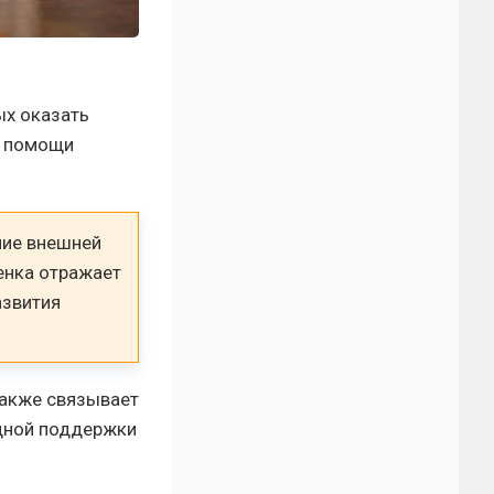
ых оказать
й помощи
ние внешней
енка отражает
азвития
также связывает
дной поддержки