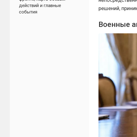
непосредственн
действий и главные
решений, прини
события
Военные а