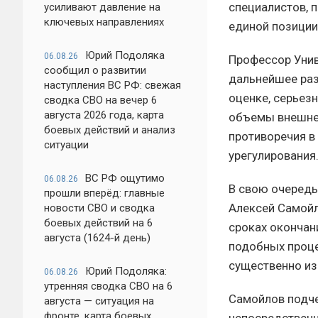
специалистов, 
усиливают давление на
ключевых направлениях
единой позиции
Юрий Подоляка
06.08.26
Профессор Унив
сообщил о развитии
дальнейшее раз
наступления ВС РФ: свежая
оценке, серьез
сводка СВО на вечер 6
августа 2026 года, карта
объемы внешней
боевых действий и анализ
противоречия в
ситуации
урегулирования
ВС РФ ощутимо
06.08.26
В свою очередь
прошли вперёд: главные
Алексей Самойл
новости СВО и сводка
боевых действий на 6
сроках окончан
августа (1624-й день)
подобных проце
существенно из
Юрий Подоляка:
06.08.26
утренняя сводка СВО на 6
Самойлов подчер
августа — ситуация на
фронте, карта боевых