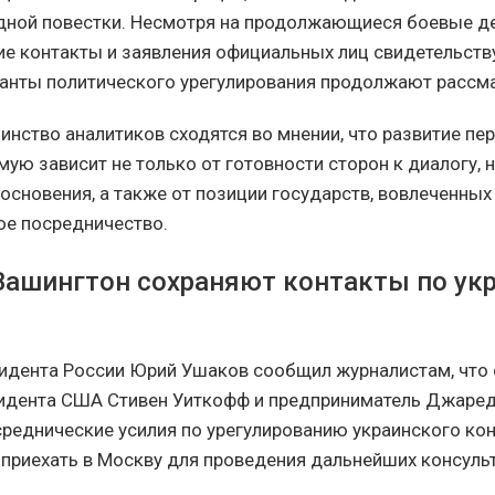
ной повестки. Несмотря на продолжающиеся боевые де
е контакты и заявления официальных лиц свидетельству
анты политического урегулирования продолжают рассма
инство аналитиков сходятся во мнении, что развитие пе
ую зависит не только от готовности сторон к диалогу, н
основения, а также от позиции государств, вовлеченных
е посредничество.
Вашингтон сохраняют контакты по ук
идента России Юрий Ушаков сообщил журналистам, что
идента США Стивен Уиткофф и предприниматель Джаре
реднические усилия по урегулированию украинского кон
приехать в Москву для проведения дальнейших консуль