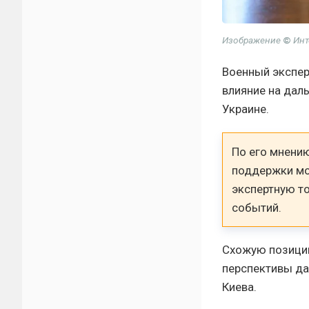
Изображение
©
Инт
Военный экспер
влияние на дал
Украине.
По его мнени
поддержки мож
экспертную т
событий.
Схожую позицию
перспективы д
Киева.