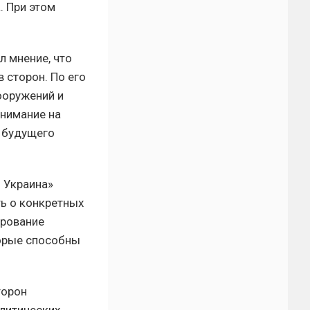
 При этом
 мнение, что
 сторон. По его
ооружений и
нимание на
и будущего
 Украина»
ть о конкретных
ирование
орые способны
торон