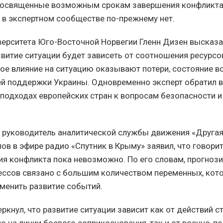
посвященные возможным срокам завершения конфликта.
 в экспертном сообществе по-прежнему нет.
ерситета Юго-Восточной Норвегии Гленн Дизен высказал
витие ситуации будет зависеть от соотношения ресурсов
ное влияние на ситуацию оказывают потери, состояние в
 поддержки Украины. Одновременно эксперт обратил в
 подходах европейских стран к вопросам безопасности 
.
 руководитель аналитической службы движения «Другая
ов в эфире радио «Спутник в Крыму» заявил, что говори
ия конфликта пока невозможно. По его словам, прогноз
ссов связано с большим количеством переменных, кот
менить развитие событий.
кнул, что развитие ситуации зависит как от действий с