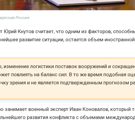
ересная Россия
т Юрий Кнутов считает, что одним из факторов, способн
ьнейшее развитие ситуации, остается объем иностранно
ю, изменение логистики поставок вооружений и сокраще
ет повлиять на баланс сил. В то же время подобная оц
очку зрения и не является подтвержденным прогнозом р
 занимает военный эксперт Иван Коновалов, который 
альнейшего развития конфликта с объемами междунаро