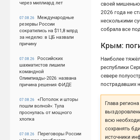
через миллиард лет
своей мишенью 
2026 года не с
Международные
07.08.26
несколькими су
резервы России
собрала все по
сократились на $11,8 млрд
за неделю: в ЦБ назвали
причину
Крым: пог
Наиболее тяжёл
Российских
07.08.26
шахматистов лишили
республики Серг
командной
севере полуостр
Олимпиады-2026: названа
пострадавших н
причина решения ФИДЕ
«Потолок и шторы
07.08.26
Глава регион
пошли волной»: Тула
выздоровлени
проснулась от мощного
хлопка
всю необходи
сохранять бд
Переговоры России
07.08.26
источники ин