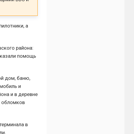
пилотники, а
ского района:
оказали помощь
й дом, баню,
омобиль и
она и в деревне
ь обломков
терминала в
ли,