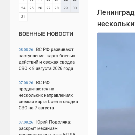
24
25
26
27
28
29
30
Ленинград
31
нескольких
ВОЕННЫЕ НОВОСТИ
ВС РФ развивают
08.08.26
наступление: карта боевых
действий и свежая сводка
СВО к 8 августа 2026 года
ВС РФ
07.08.26
продвигаются на
нескольких направлениях:
свежая карта боёв и сводка
СВО на 7 августа
Юрий Подоляка:
07.08.26
раскрыт механизм
массированных атак БПЛА