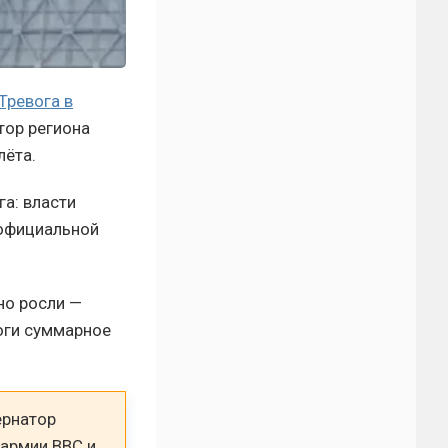
Тревога в
тор региона
лёта.
а: власти
 официальной
но росли —
воги суммарное
ернатор
 армии ВВС и