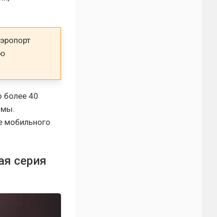
аэропорт
ью
о более 40
омы.
е мобильного
ая серия