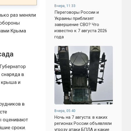
Вчера, 11:33
Переговоры России и
лько раз меняли
Украины приблизят
 обороны
завершение СВО? Что
онами Крыма
известно к 7 августа 2026
года
сада
 Губернатор
 снаряда в
 крыша и
рудников в
сте
Вчера, 05:40
Ночь на 7 августа: в каких
ы оценивают
регионах России объявляли
йшие сроки.
угрозу атаки БПЛА и какие