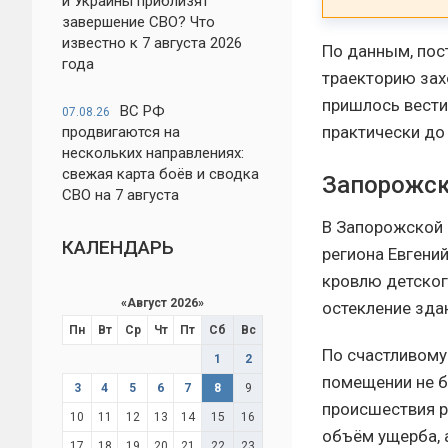
и Украины приблизят
завершение СВО? Что
известно к 7 августа 2026
По данным, пос
года
траекторию зах
пришлось вести
ВС РФ
07.08.26
практически до
продвигаются на
нескольких направлениях:
свежая карта боёв и сводка
Запорожск
СВО на 7 августа
В Запорожской 
КАЛЕНДАРЬ
региона Евгени
кровлю детског
«
Август 2026
»
остекление зда
Пн
Вт
Ср
Чт
Пт
Сб
Вс
По счастливому
1
2
помещении не бы
3
4
5
6
7
8
9
происшествия р
10
11
12
13
14
15
16
объём ущерба, 
17
18
19
20
21
22
23