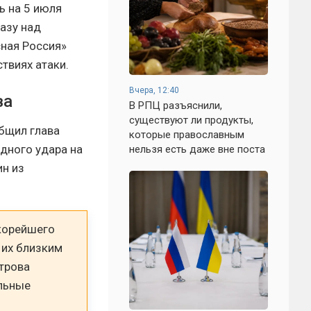
ь на 5 июля
азу над
ная Россия»
твиях атаки.
Вчера, 12:40
ва
В РПЦ разъяснили,
существуют ли продукты,
бщил глава
которые православным
едного удара на
нельзя есть даже вне поста
ин из
скорейшего
 их близким
трова
альные