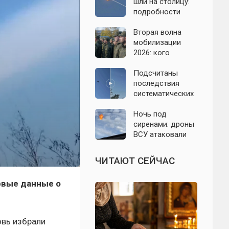
07.08.2026
шли на столицу:
подробности
отражённой
атаки на
Вторая волна
Подмосковье 7
мобилизации
августа 2026 года
2026: кого
призовут и есть
ли реальные
Подсчитаны
признаки
последствия
систематических
атак БПЛА на
Ленинградскую
Ночь под
область: что
сиренами: дроны
известно к 7
ВСУ атаковали
августа 2026 года
Севастополь,
Евпаторию и
ЧИТАЮТ СЕЙЧАС
район Сакской
ТЭС
ервые данные о
овь избрали