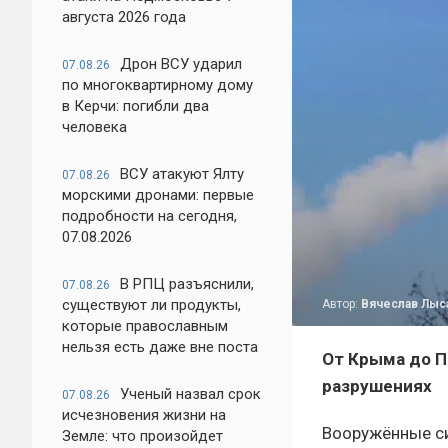
августа 2026 года
Дрон ВСУ ударил
07.08.26
по многоквартирному дому
в Керчи: погибли два
человека
ВСУ атакуют Ялту
07.08.26
морскими дронами: первые
подробности на сегодня,
07.08.2026
В РПЦ разъяснили,
07.08.26
существуют ли продукты,
Автор:
Вячеслав Лыс
которые православным
нельзя есть даже вне поста
От Крыма до П
разрушениях
Ученый назвал срок
07.08.26
исчезновения жизни на
Вооружённые си
Земле: что произойдет