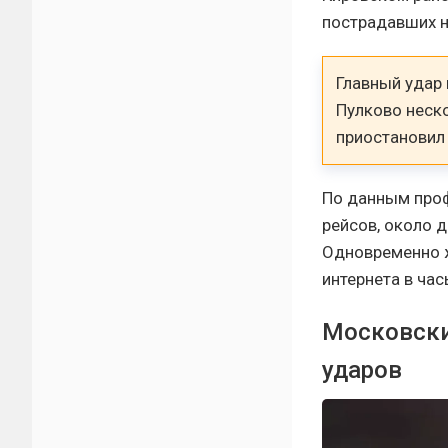
пострадавших не
Главный удар 
Пулково неск
приостановил
По данным проф
рейсов, около 
Одновременно ж
интернета в ча
Московски
ударов