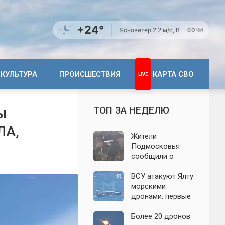
+24°
Ясно
ветер 2.2 м/с, В
СОЧИ
КУЛЬТУРА
ПРОИСШЕСТВИЯ
КАРТА СВО
ТОП ЗА НЕДЕЛЮ
ы
ЛА,
Жители
Подмосковья
сообщили о
новых взрывах:
обнародованы
ВСУ атакуют Ялту
подробности о
морскими
налёте
дронами: первые
беспилотников 7
подробности на
августа
сегодня,
Более 20 дронов