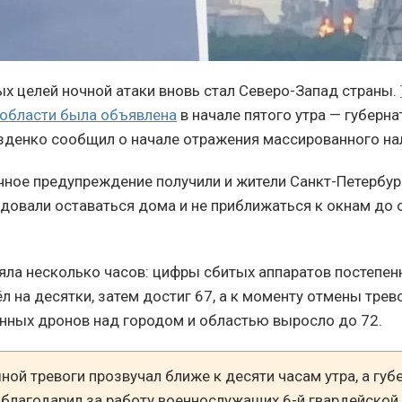
ых целей ночной атаки вновь стал Северо-Запад страны.
области была объявлена
в начале пятого утра — губерна
денко сообщил о начале отражения массированного на
чное предупреждение получили и жители Санкт-Петербург
довали оставаться дома и не приближаться к окнам до
яла несколько часов: цифры сбитых аппаратов постепен
л на десятки, затем достиг 67, а к моменту отмены тре
нных дронов над городом и областью выросло до 72.
ой тревоги прозвучал ближе к десяти часам утра, а губ
благодарил за работу военнослужащих 6-й гвардейской