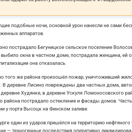
ущие подобные ночи, основной урон нанесли не сами бес
женных аппаратов.
зно пострадало Бегуницкое сельское поселение Волосов
 выбило окна в частном доме, пострадала женщина, ей 
спитализации она отказалась.
но того же района произошёл пожар, уничтоживший жило
у. В деревне Лисино повреждены два частных дома, авт
в деревне Худянке, в деревне Ускуля Ломоносовского рай
 района пострадало остекление и фасады домов. Част
ии у порта Высоцк на Финском заливе.
урге один из ударов пришёлся на территорию нефтяного 
не — техногенные последствия оперативно ликвидирова