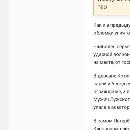
ПВО.
Как и в предыд
обломки уничто
Наиболее серьё
ударной волной
на месте, от го
В деревне Коти
сарай и беседк
ограждение, а 
Мужич Лужского
упала в акватор
В самом Петерб
Кировском райо