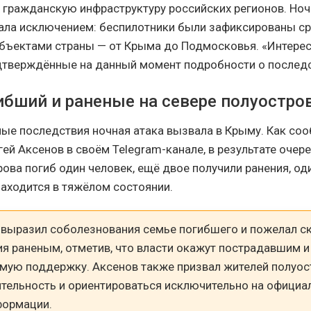
гражданскую инфраструктуру российских регионов. Ноч
тала исключением: беспилотники были зафиксированы ср
бъектами страны — от Крыма до Подмосковья. «Интерес
дтверждённые на данный момент подробности о последс
ибший и раненые на севере полуостро
ые последствия ночная атака вызвала в Крыму. Как соо
ей Аксенов в своём Telegram-канале, в результате очер
ова погиб один человек, ещё двое получили ранения, од
аходится в тяжёлом состоянии.
а выразил соболезнования семье погибшего и пожелал 
я раненым, отметив, что власти окажут пострадавшим и
мую поддержку. Аксенов также призвал жителей полуос
ительность и ориентироваться исключительно на офици
формации.