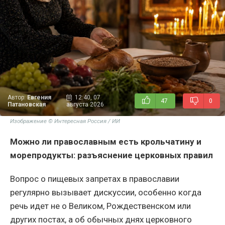
Автор:
Евгения
12:40, 07
47
0
Патановская
августа 2026
Изображение © Интересная Россия / ИИ
Можно ли православным есть крольчатину и
морепродукты: разъяснение церковных правил
Вопрос о пищевых запретах в православии
регулярно вызывает дискуссии, особенно когда
речь идет не о Великом, Рождественском или
других постах, а об обычных днях церковного