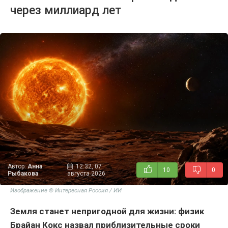
через миллиард лет
Автор:
Анна
12:32, 07
10
0
Рыбакова
августа 2026
Изображение © Интересная Россия / ИИ
Земля станет непригодной для жизни: физик
Брайан Кокс назвал приблизительные сроки