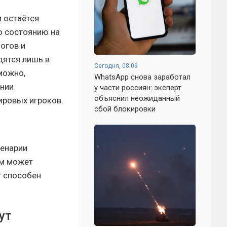
 остаётся
о состоянию на
огов и
дятся лишь в
Сегодня, 08:09
можно,
WhatsApp снова заработал
инии
у части россиян: эксперт
объяснил неожиданный
ировых игроков.
сбой блокировки
ценарии
ом может
т способен
ут