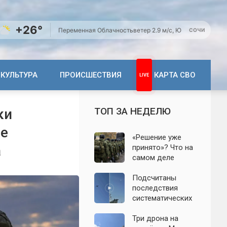
+26°
Переменная Облачность
ветер 2.9 м/с, Ю
СОЧИ
КУЛЬТУРА
ПРОИСШЕСТВИЯ
КАРТА СВО
ТОП ЗА НЕДЕЛЮ
ки
ие
«Решение уже
а
принято»? Что на
самом деле
известно о
мобилизации
Подсчитаны
осенью 2026
последствия
года. Указ № 419,
систематических
взломанный
атак БПЛА на
канал и осенние
Ленинградскую
Три дрона на