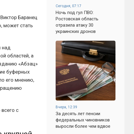
Сегодня, 07:17
Ночь под гул ПВО:
 Виктор Баранец
Ростовская область
отразила атаку 30
, может стать
украинских дронов
я над
й областей, а
изданию «Абзац»
ние буферных
по его мнению,
екращению
Вчера, 12:39
 всего с
За десять лет пенсии
федеральных чиновников
выросли более чем вдвое