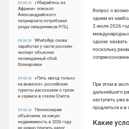
«Убирайтесь из
09.08.26
Африки»: епископ
Вопрос о возмо
Александрийского
одним из наибо
патриархата потребовал
2 июля 2026 го
ухода священников РПЦ
международных 
WhatsApp снова
09.08.26
одном: назвать
заработал у части россиян:
поскольку разв
эксперт объяснил
соприкосновени
неожиданный сбой
блокировки
«Пять звёзд только
09.08.26
При этом в экс
на вывеске»: российские
туристы рассказали о грязи
дальнейшего ра
и сервисе в отелях Египта
наступить уже 
продлиться и в
Пенсионерам
09.08.26
объяснили, за какую
Какие усл
недвижимость в 2026 году
не нужно платить налог