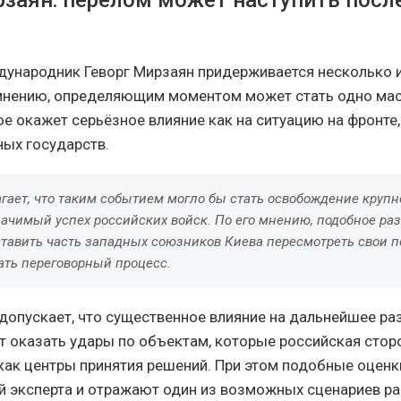
рзаян: перелом может наступить посл
ународник Геворг Мирзаян придерживается несколько 
 мнению, определяющим моментом может стать одно ма
е окажет серьёзное влияние как на ситуацию на фронте, 
ых государств.
гает, что таким событием могло бы стать освобождение крупн
начимый успех российских войск. По его мнению, подобное ра
ставить часть западных союзников Киева пересмотреть свои п
ать переговорный процесс.
допускает, что существенное влияние на дальнейшее ра
т оказать удары по объектам, которые российская стор
как центры принятия решений. При этом подобные оценк
й эксперта и отражают один из возможных сценариев ра