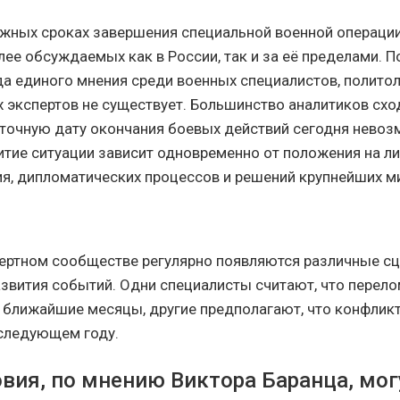
жных сроках завершения специальной военной операции
лее обсуждаемых как в России, так и за её пределами. П
да единого мнения среди военных специалистов, политол
экспертов не существует. Большинство аналитиков схо
 точную дату окончания боевых действий сегодня невоз
итие ситуации зависит одновременно от положения на л
я, дипломатических процессов и решений крупнейших м
пертном сообществе регулярно появляются различные с
звития событий. Одни специалисты считают, что перел
в ближайшие месяцы, другие предполагают, что конфлик
 следующем году.
овия, по мнению Виктора Баранца, мог