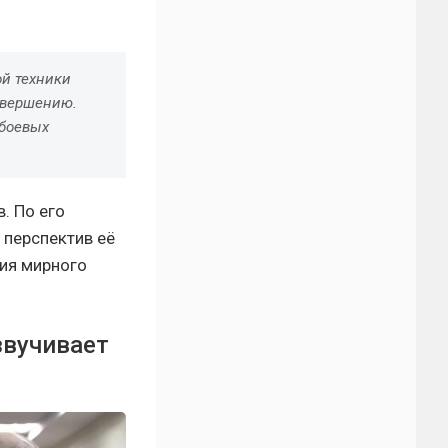
ой техники
авершению.
 боевых
. По его
 перспектив её
ия мирного
звучивает