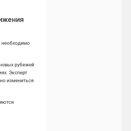
лижения
а необходимо
 новых рубежей
иях. Эксперт
нно измениться
ляются