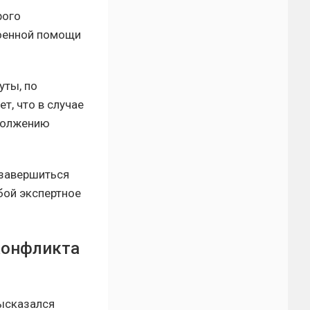
рого
военной помощи
уты, по
т, что в случае
одолжению
 завершиться
бой экспертное
конфликта
ысказался