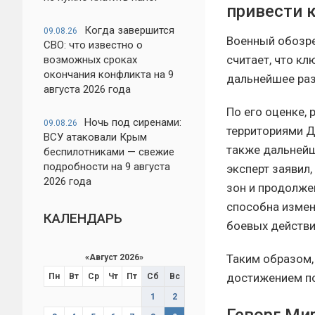
привести 
Когда завершится
09.08.26
Военный обозре
СВО: что известно о
считает, что к
возможных сроках
окончания конфликта на 9
дальнейшее раз
августа 2026 года
По его оценке,
Ночь под сиренами:
09.08.26
территориями Д
ВСУ атаковали Крым
также дальнейш
беспилотниками — свежие
подробности на 9 августа
эксперт заявил
2026 года
зон и продолже
способна измен
КАЛЕНДАРЬ
боевых действи
Таким образом,
«
Август 2026
»
достижением по
Пн
Вт
Ср
Чт
Пт
Сб
Вс
1
2