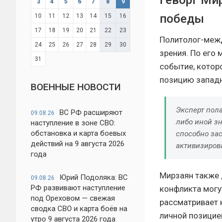
Геворг Ми
3
4
5
6
7
8
9
победы
10
11
12
13
14
15
16
17
18
19
20
21
22
23
Политолог-межд
24
25
26
27
28
29
30
зрения. По его
31
событие, которо
позицию западн
ВОЕННЫЕ НОВОСТИ
Эксперт пола
ВС РФ расширяют
09.08.26
либо иной з
наступление в зоне СВО:
обстановка и карта боевых
способно за
действий на 9 августа 2026
активизиров
года
Мирзаян также 
Юрий Подоляка: ВС
09.08.26
РФ развивают наступление
конфликта могу
под Ореховом — свежая
рассматривает 
сводка СВО и карта боёв на
личной позицие
утро 9 августа 2026 года