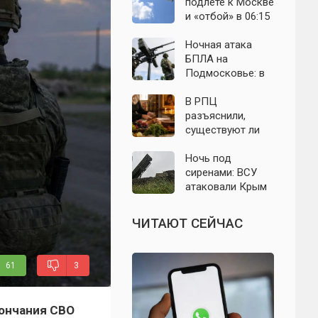
выборы: откуда
область: что
подлёте к Москве
растут слухи о
известно к 7
и «отбой» в 06:15
мобилизации
августа 2026 года
— что известно о
ночном налёте на
Ночная атака
Подмосковье
БПЛА на
Подмосковье: в
Волоколамском
округе сбиты
В РПЦ
воздушные цели
разъяснили,
существуют ли
продукты,
которые
Ночь под
православным
сиренами: ВСУ
нельзя есть даже
атаковали Крым
вне поста
беспилотниками
— свежие
ЧИТАЮТ СЕЙЧАС
подробности на 9
августа 2026 года
61
3
кончания СВО