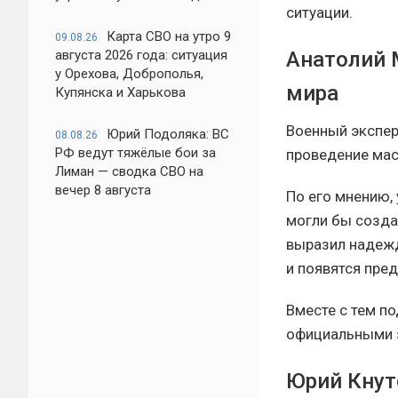
ситуации.
Карта СВО на утро 9
09.08.26
августа 2026 года: ситуация
Анатолий 
у Орехова, Доброполья,
мира
Купянска и Харькова
Военный экспер
Юрий Подоляка: ВС
08.08.26
РФ ведут тяжёлые бои за
проведение мас
Лиман — сводка СВО на
вечер 8 августа
По его мнению,
могли бы созда
выразил надежд
и появятся пре
Вместе с тем п
официальными з
Юрий Кнут