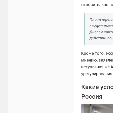
относительно п
По его оценк
свидетельств
Диесен счит
действий со
Кроме того, эк
мнению, заявле
вступления в Н
урегулирования
Какие усл
Россия