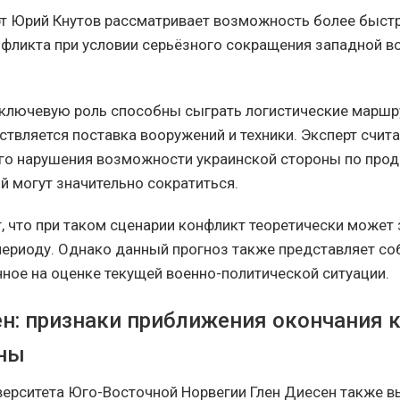
т Юрий Кнутов рассматривает возможность более быст
фликта при условии серьёзного сокращения западной 
 ключевую роль способны сыграть логистические маршр
вляется поставка вооружений и техники. Эксперт считае
го нарушения возможности украинской стороны по пр
й могут значительно сократиться.
т, что при таком сценарии конфликт теоретически может
периоду. Однако данный прогноз также представляет со
нное на оценке текущей военно-политической ситуации.
ен: признаки приближения окончания 
ны
ерситета Юго-Восточной Норвегии Глен Диесен также в