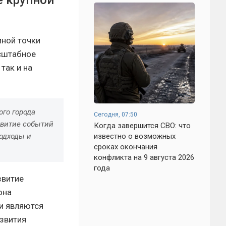
е крупной
иной точки
сштабное
так и на
ого города
Сегодня, 07:50
звитие событий
Когда завершится СВО: что
известно о возможных
одходы и
сроках окончания
конфликта на 9 августа 2026
года
звитие
она
и являются
звития