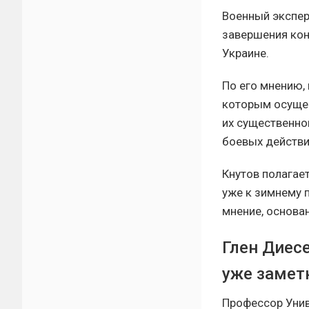
Военный экспер
завершения кон
Украине.
По его мнению,
которым осущест
их существенно
боевых действи
Кнутов полагае
уже к зимнему 
мнение, основа
Глен Диес
уже замет
Профессор Унив