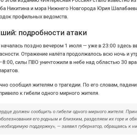
еба Никитина и мэра Нижнего Новгорода Юрия Шалабаева
одок профильных ведомств.
бший: подробности атаки
н началась поздно вечером 1 июля — уже в 23:00 здесь 
асности. Отражение налёта продолжалось всю ночь и утр
–8:00, силы ПВО уничтожили в небе над областью 30 вр
паратов.
ично сообщил жителям о трагедии. По его словам, паден
привело к гибели одного мирного жителя.
сердце должен сообщить о гибели одного мирного жителя. При
болезнования его родным и близким, разделяем их горе и об
необходимую поддержку», — заявил губернатор, обращаясь к н