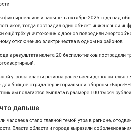
ости.
 фиксировались и раньше: в октябре 2025 года над об
лотников, тогда пострадал один объект инженерной инф
и ещё трёх уничтоженных дронов повредили энергообъе
ному отключению электричества в одном из районов.
ода в результате налёта 20 беспилотников пострадали т
огоквартирный.
нной угрозы власти региона ранее ввели дополнительно
 для бойцов отряда территориальной обороны «Барс-НН
тник им полагается выплата в размере 100 тысяч рублей
 что дальше
ли человека стало главной темой утра в регионе, отодви
вости. Власти области и города выразили соболезновани