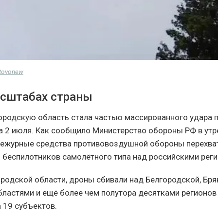
stovonew
асштабах страны
ородскую область стала частью массированного удара п
на 2 июля. Как сообщило Министерство обороны РФ в утр
 дежурные средства противовоздушной обороны перехва
 беспилотников самолётного типа над российскими реги
одской области, дроны сбивали над Белгородской, Бря
ластями и ещё более чем полутора десятками регионов
 19 субъектов.