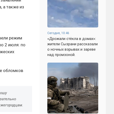
, а также из
Сегодня, 10:46
ввели режим
«Дрожали стёкла в домах»:
жители Сызрани рассказали
о 2 июля: по
о ночных взрывах и зареве
ажеских
над промзоной.
ие обломков
ношу
язательно
ижегородцам.