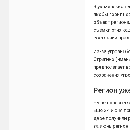
В украинских т
якобы горит н
объект региона
съёмки этих ка
состоянии пред
Из-за угрозы б
Стригино (имени
предполагает в
сохранения угр
Регион уж
Нынешняя атака
Ещё 24 июня пр
двое получили р
за июнь регион