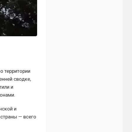
о территории
енней сводке,
тили и
онами.
нской и
 страны — всего