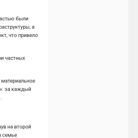
ластью были
раструктуры, а
кт, что привело
ри частных
е материальное
»: за каждый
.
нув на второй
я семье