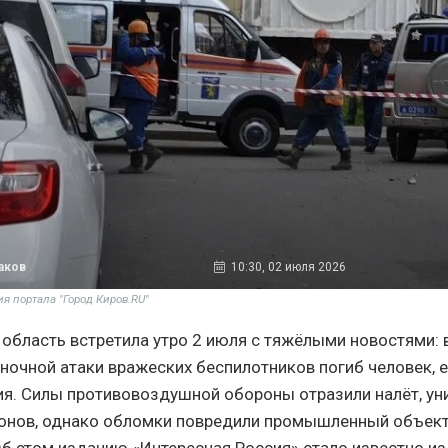
аков
10:30, 02 июля 2026
ия портала "Город Киров.RU"
область встретила утро 2 июля с тяжёлыми новостями: в
ночной атаки вражеских беспилотников погиб человек, 
ия. Силы противовоздушной обороны отразили налёт, ун
онов, однако обломки повредили промышленный объект
б этом изданию «Интересная Россия» стало известно из