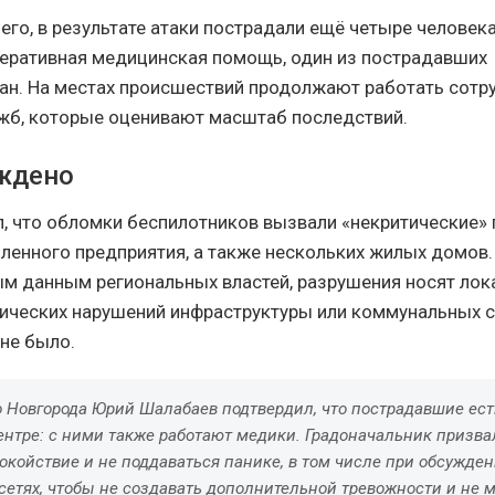
го, в результате атаки пострадали ещё четыре человека
еративная медицинская помощь, один из пострадавших
ан. На местах происшествий продолжают работать сотр
жб, которые оценивают масштаб последствий.
ждено
л, что обломки беспилотников вызвали «некритические»
енного предприятия, а также нескольких жилых домов.
м данным региональных властей, разрушения носят ло
тических нарушений инфраструктуры или коммунальных 
не было.
 Новгорода Юрий Шалабаев подтвердил, что пострадавшие ест
ентре: с ними также работают медики. Градоначальник призва
окойствие и не поддаваться панике, в том числе при обсужден
етях, чтобы не создавать дополнительной тревожности и не 