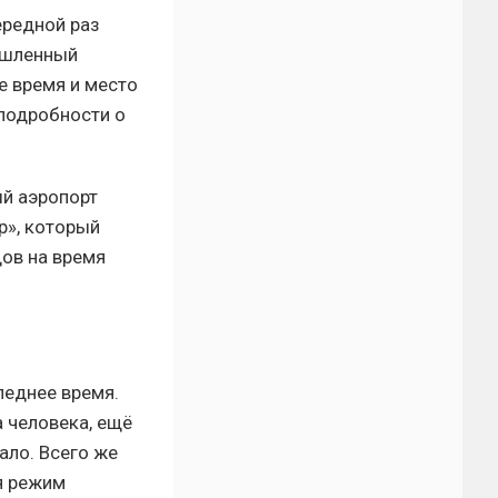
ередной раз
ышленный
е время и место
 подробности о
й аэропорт
р», который
ов на время
леднее время.
 человека, ещё
ало. Всего же
я режим