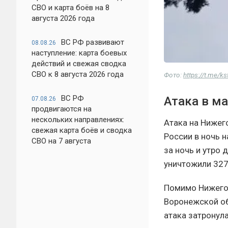
СВО и карта боёв на 8
августа 2026 года
ВС РФ развивают
08.08.26
наступление: карта боевых
действий и свежая сводка
СВО к 8 августа 2026 года
Фото:
https://t.me/k
ВС РФ
Атака в м
07.08.26
продвигаются на
нескольких направлениях:
Атака на Нижег
свежая карта боёв и сводка
России в ночь 
СВО на 7 августа
за ночь и утро
уничтожили 327
Помимо Нижегор
Воронежской об
атака затронула