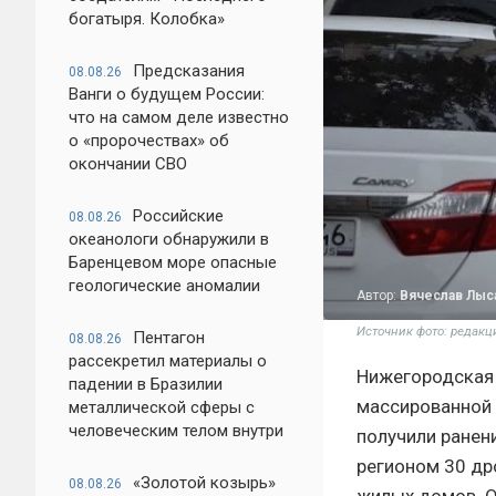
богатыря. Колобка»
Предсказания
08.08.26
Ванги о будущем России:
что на самом деле известно
о «пророчествах» об
окончании СВО
Российские
08.08.26
океанологи обнаружили в
Баренцевом море опасные
геологические аномалии
Автор:
Вячеслав Лыс
Источник фото: редакц
Пентагон
08.08.26
рассекретил материалы о
Нижегородская 
падении в Бразилии
массированной 
металлической сферы с
человеческим телом внутри
получили ранен
регионом 30 др
«Золотой козырь»
08.08.26
жилых домов. О