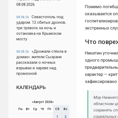
08.08.2026
Помимо погибше
оказывается оп
Севастополь под
08.08.26
госпитализиров
ударом: 12 сбитых дронов,
экстренных слу
три тревоги за ночь и
остановка на Крымском
мосту
Что повре
«Дрожали стёкла в
08.08.26
Никитин уточни
домах»: жители Сызрани
одного промышл
рассказали о ночных
предварительны
взрывах и зареве над
промзоной.
характер — кри
зафиксировано 
КАЛЕНДАРЬ
Мэр Нижнего
«
Август 2026
»
областном ц
Пн
Вт
Ср
Чт
Пт
Сб
Вс
сохранять сп
социальных с
1
2