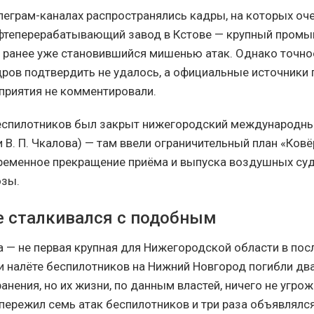
елеграм-каналах распространялись кадры, на которых оч
ефтеперерабатывающий завод в Кстове — крупный пром
, ранее уже становившийся мишенью атак. Однако точно
дров подтвердить не удалось, а официальные источники
приятия не комментировали.
еспилотников был закрыт нижегородский международны
 В. П. Чкалова) — там ввели ограничительный план «Ковё
ременное прекращение приёма и выпуска воздушных суд
озы.
е сталкивался с подобным
 — не первая крупная для Нижегородской области в пос
и налёте беспилотников на Нижний Новгород погибли два
анения, но их жизни, по данным властей, ничего не угрож
 пережил семь атак беспилотников и три раза объявлялс