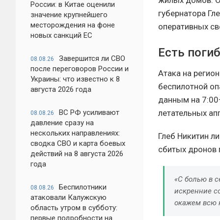
России: в Китае оценили
губернатора Гл
значение крупнейшего
месторождения на фоне
оперативных св
новых санкций ЕС
Есть поги
Завершится ли СВО
08.08.26
после переговоров России и
Атака на регио
Украины: что известно к 8
беспилотной оп
августа 2026 года
данным на 7:00
летательных ап
ВС РФ усиливают
08.08.26
давление сразу на
нескольких направлениях:
Глеб Никитин л
сводка СВО и карта боевых
сбитых дронов 
действий на 8 августа 2026
года
«С болью в 
Беспилотники
08.08.26
искренние со
атаковали Калужскую
окажем всю 
область утром в субботу:
первые подробности на