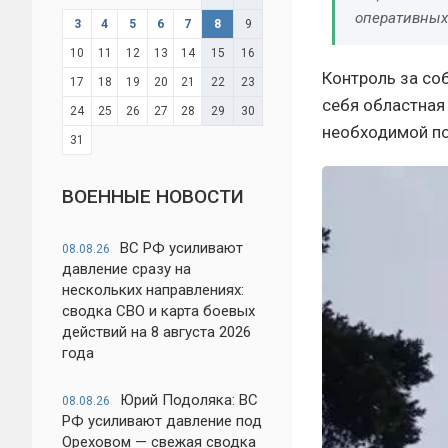
оперативных
3
4
5
6
7
8
9
10
11
12
13
14
15
16
Контроль за со
17
18
19
20
21
22
23
себя областная 
24
25
26
27
28
29
30
необходимой п
31
ВОЕННЫЕ НОВОСТИ
ВС РФ усиливают
08.08.26
давление сразу на
нескольких направлениях:
сводка СВО и карта боевых
действий на 8 августа 2026
года
Юрий Подоляка: ВС
08.08.26
РФ усиливают давление под
Ореховом — свежая сводка