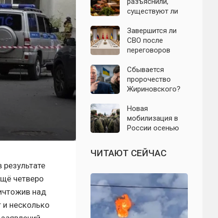
БПЛА 8 августа
разъяснили,
существуют ли
продукты,
которые
Завершится ли
православным
СВО после
нельзя есть даже
переговоров
вне поста
России и
Украины: что
Сбывается
известно к 8
пророчество
августа 2026 года
Жириновского?
Почему
Зеленский вновь
Новая
отказался от
мобилизация в
выборов на
России осенью
Украине
2026 года: что
известно на 8
ЧИТАЮТ СЕЙЧАС
августа
 результате
ещё четверо
ичтожив над
 и несколько
 заявлений