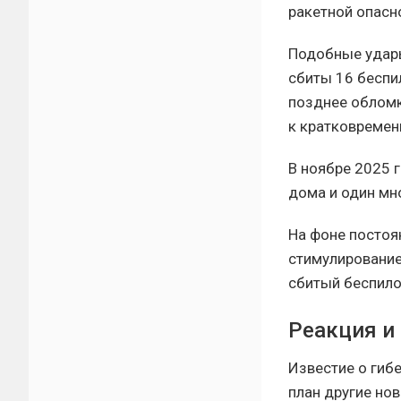
ракетной опасн
Подобные удары
сбиты 16 беспи
позднее обломк
к кратковремен
В ноябре 2025 г
дома и один мн
На фоне постоя
стимулирование
сбитый беспило
Реакция и
Известие о гибе
план другие но