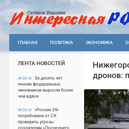
ГЛАВНАЯ
ПОЛИТИКА
ЭКОНОМИКА
О
ЛЕНТА НОВОСТЕЙ
Нижегоро
дронов: 
За десять лет
08.08.26
пенсии федеральных
чиновников выросли более
чем вдвое
«Россия 24»
08.08.26
потребовала от СК
проверить угрозы
создателям «Последнего