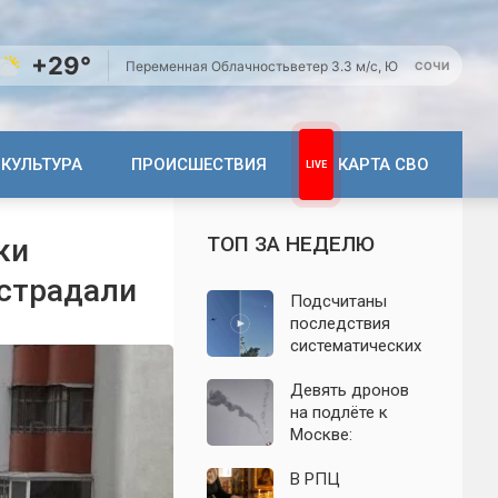
+29°
Переменная Облачность
ветер 3.3 м/с, Ю
СОЧИ
КУЛЬТУРА
ПРОИСШЕСТВИЯ
КАРТА СВО
ТОП ЗА НЕДЕЛЮ
ки
острадали
Подсчитаны
последствия
систематических
атак БПЛА на
Ленинградскую
Девять дронов
область: что
на подлёте к
известно к 7
Москве:
августа 2026 года
подробности
ночной атаки
В РПЦ