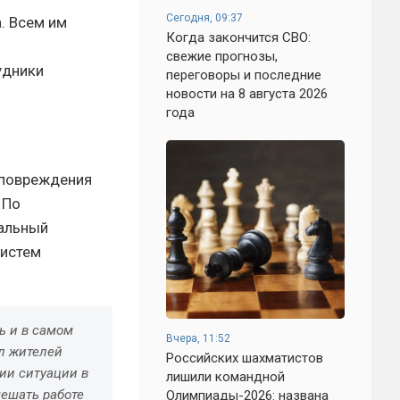
Сегодня, 09:37
. Всем им
Когда закончится СВО:
свежие прогнозы,
удники
переговоры и последние
новости на 8 августа 2026
года
 повреждения
 По
кальный
систем
ь и в самом
Вчера, 11:52
л жителей
Российских шахматистов
ии ситуации в
лишили командной
мешать работе
Олимпиады-2026: названа