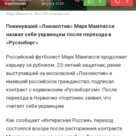
0
0
Харитонова
августа 2026
Марк Мампасси. Фото ФК «Локомотив»
Покинувший «Локомотив» Марк Мампасси
назвал себя украинцем после перехода в
«Русенборг»
Российский футболист Марк Мампасси продолжит
карьеру за рубежом. 23-летний защитник, ранее
выступавший за московский «Локомотив» и
имевший российское гражданство, подписал
контракт с норвежским «Русенборгом». После
переезда в Норвегию спортсмен заявил, что
считает себя украинцем.
Как сообщает «Интересная Россия», переход
состоялся вскоре после расторжения контракта