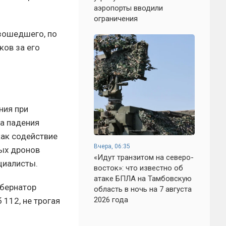
аэропорты вводили
ограничения
изошедшего, по
ков за его
ния при
та падения
как содействие
Вчера, 06:35
тых дронов
«Идут транзитом на северо-
циалисты.
восток»: что известно об
атаке БПЛА на Тамбовскую
убернатор
область в ночь на 7 августа
2026 года
112, не трогая