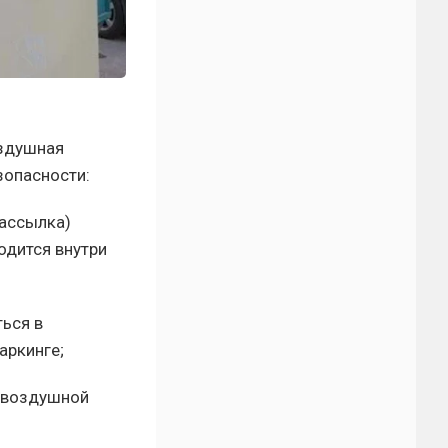
оздушная
зопасности:
рассылка)
одится внутри
ться в
аркинге;
я воздушной