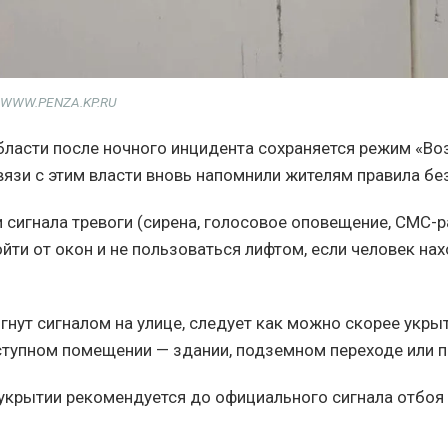
/ WWW.PENZA.KP.RU
бласти после ночного инцидента сохраняется режим «В
связи с этим власти вновь напомнили жителям правила бе
и сигнала тревоги (сирена, голосовое оповещение, СМС-
йти от окон и не пользоваться лифтом, если человек нах
игнут сигналом на улице, следует как можно скорее укры
упном помещении — здании, подземном переходе или п
 укрытии рекомендуется до официального сигнала отбо