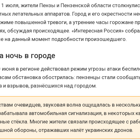
, 1 июля, жители Пензы и Пензенской области столкнули
тных летательных аппаратов. Город и его окрестности н
ежиме повышенной тревоги, а утренние часы горожане п
ях, обсуждая происходящее. «Интересная Россия» собра
е на данный момент подробности произошедшего.
а ночь в городе
0 июня в регионе действовал режим угрозы атаки беспил
асам обстановка обострилась: пензенцы стали сообщать
в и взрывов, разнёсшихся над городом.
ствам очевидцев, звуковая волна ощущалась в нескольк
рабатывала автомобильная сигнализация, в некоторых к
ные стёкла. Многие жители связали происходящее с раб
шной обороны, отражавших налёт украинских дронов.