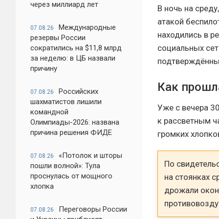
через миллиард лет
В ночь на среду
атакой беспило
Международные
07.08.26
находились в р
резервы России
социальных сет
сократились на $11,8 млрд
за неделю: в ЦБ назвали
подтверждённы
причину
Как прошл
Российских
07.08.26
шахматистов лишили
Уже с вечера 3
командной
к рассветным ч
Олимпиады-2026: названа
причина решения ФИДЕ
громких хлопко
«Потолок и шторы
07.08.26
По свидетель
пошли волной»: Тула
проснулась от мощного
на стоянках с
хлопка
дрожали окон
противовозду
Переговоры России
07.08.26