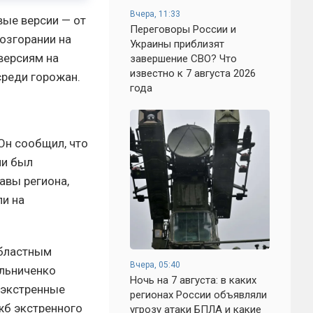
Вчера, 11:33
вые версии — от
Переговоры России и
озгорании на
Украины приблизят
версиям на
завершение СВО? Что
известно к 7 августа 2026
среди горожан.
года
Он сообщил, что
ии был
авы региона,
ли на
областным
Вчера, 05:40
ельниченко
Ночь на 7 августа: в каких
 экстренные
регионах России объявляли
ужб экстренного
угрозу атаки БПЛА и какие