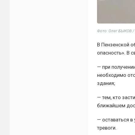
Фото: Олег БЫКОВ 
В Пензенской о
опасность». В 
— при получени
необходимо ото
здания;
— тем, кто заст
ближайшем дост
— оставаться в
тревоги.