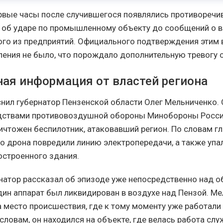
ервые часы после случившегося появлялись противоречи
об ударе по промышленному объекту до сообщений о в
ого из предприятий. Официального подтверждения этим 
ления не было, что порождало дополнительную тревогу 
ая информация от властей региона
нил губернатор Пензенской области Олег Мельниченко. 
едствами противовоздушной обороны Минобороны Росс
ничтожен беспилотник, атаковавший регион. По словам гл
о дрона повредили линию электропередачи, а также упа
остроенного здания.
натор рассказал об эпизоде уже непосредственно над 
дин аппарат был ликвидирован в воздухе над Пензой. М
а место происшествия, где к тому моменту уже работали
словам, он находился на объекте, где велась работа сл