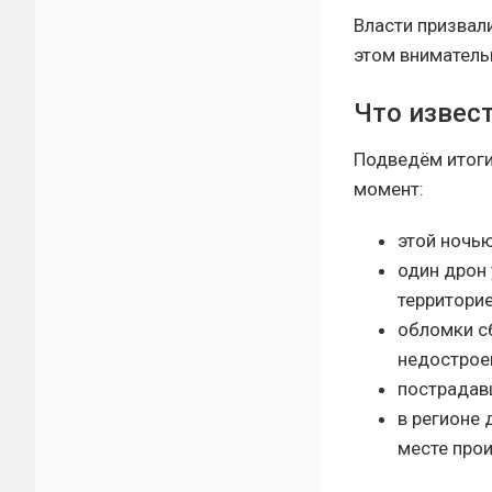
Власти призвали
этом вниматель
Что извес
Подведём итоги
момент:
этой ночью
один дрон
территорие
обломки с
недострое
пострадав
в регионе
месте про