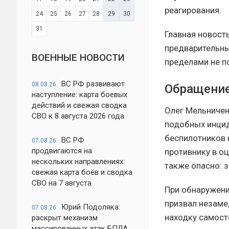
реагирования.
24
25
26
27
28
29
30
31
Главная новост
предварительным
ВОЕННЫЕ НОВОСТИ
пределами не п
ВС РФ развивают
08.08.26
Обращение
наступление: карта боевых
действий и свежая сводка
Олег Мельничен
СВО к 8 августа 2026 года
подобных инцид
беспилотников 
ВС РФ
07.08.26
продвигаются на
противнику в о
нескольких направлениях:
также опасно: 
свежая карта боёв и сводка
СВО на 7 августа
При обнаружени
призвал незаме
Юрий Подоляка:
07.08.26
находку самост
раскрыт механизм
массированных атак БПЛА