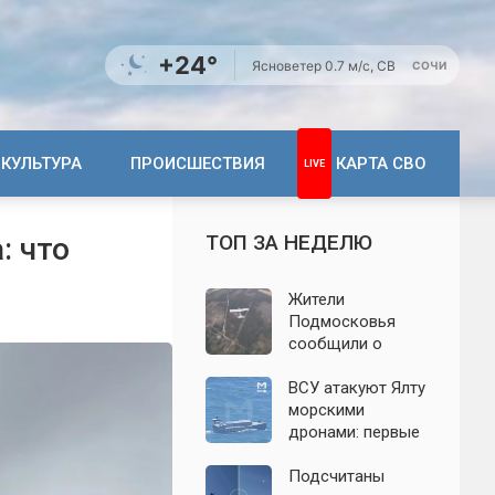
+24°
Ясно
ветер 0.7 м/с, СВ
СОЧИ
КУЛЬТУРА
ПРОИСШЕСТВИЯ
КАРТА СВО
ТОП ЗА НЕДЕЛЮ
: что
Жители
Подмосковья
сообщили о
новых взрывах:
обнародованы
ВСУ атакуют Ялту
подробности о
морскими
налёте
дронами: первые
беспилотников 7
подробности на
августа
сегодня,
Подсчитаны