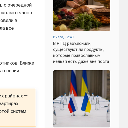
сь с очередной
есколько часов
ровели в
ла все
Вчера, 12:40
В РПЦ разъяснили,
существуют ли продукты,
которые православным
нельзя есть даже вне поста
отников. Ближе
 о серии
их районах —
вартирах
отой систем