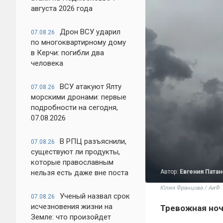
августа 2026 года
Дрон ВСУ ударил
07.08.26
по многоквартирному дому
в Керчи: погибли два
человека
ВСУ атакуют Ялту
07.08.26
морскими дронами: первые
подробности на сегодня,
07.08.2026
В РПЦ разъяснили,
07.08.26
существуют ли продукты,
которые православным
Автор:
Евгения Патан
нельзя есть даже вне поста
Юлия Францова / АиФ
Ученый назвал срок
07.08.26
исчезновения жизни на
Тревожная ноч
Земле: что произойдет