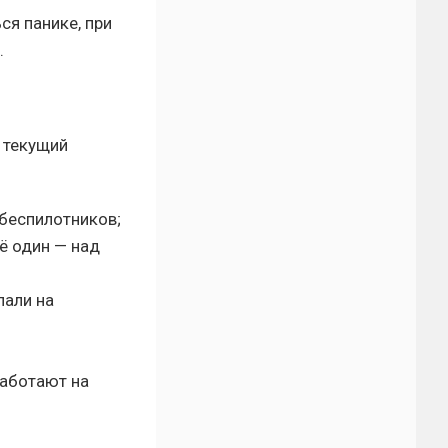
ся панике, при
.
 текущий
 беспилотников;
ё один — над
пали на
работают на