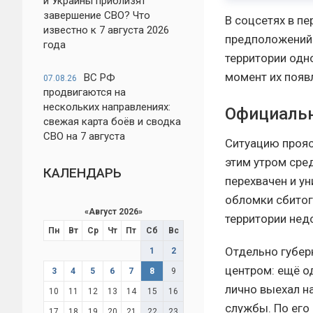
и Украины приблизят
завершение СВО? Что
В соцсетях в п
известно к 7 августа 2026
предположений 
года
территории одн
момент их появ
ВС РФ
07.08.26
продвигаются на
нескольких направлениях:
Официальн
свежая карта боёв и сводка
СВО на 7 августа
Ситуацию прояс
этим утром ср
КАЛЕНДАРЬ
перехвачен и у
обломки сбитог
«
Август 2026
»
территории нед
Пн
Вт
Ср
Чт
Пт
Сб
Вс
Отдельно губер
1
2
центром: ещё о
3
4
5
6
7
8
9
лично выехал н
10
11
12
13
14
15
16
службы. По его 
17
18
19
20
21
22
23