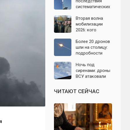
07.08.2026
последствия
систематических
атак БПЛА на
Ленинградскую
Вторая волна
область: что
мобилизации
известно к 7
2026: кого
августа 2026 года
призовут и есть
ли реальные
Более 20 дронов
признаки
шли на столицу:
подробности
отражённой
атаки на
Ночь под
Подмосковье 7
сиренами: дроны
августа 2026 года
ВСУ атаковали
Севастополь,
Евпаторию и
ЧИТАЮТ СЕЙЧАС
район Сакской
ТЭС
я